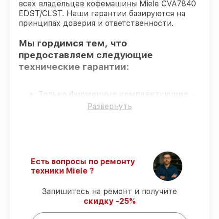
всех владельцев кофемашины Miele CVA7840
EDST/CLST. Наши гарантии базируются на
принципах доверия и ответственности.
Мы гордимся тем, что
предоставляем следующие
технические гарантии:
Только фирменные комплектующие
–
для всех видов восстановления
Развернуть
применяются исключительно
оригинальные детали.
Квалифицированные специалисты
–
все работники проходят обязательное
обучение и ежегодную аттестацию, что
Есть вопросы по ремонту
подтверждает их уровень мастерства.
техники Miele ?
Точное соблюдение сроков
–
соблюдаем сроки восстановления
Запишитесь на ремонт и получите
кофемашины CVA7840 EDST/CLST,
скидку -25%
согласованные с клиентом.
Сервис с гарантией
– предоставляем