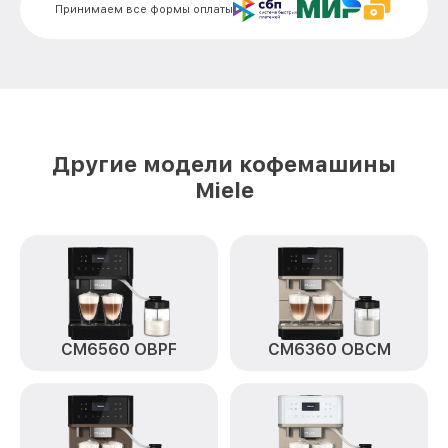
Принимаем все формы оплаты
Ремонт пароблока или декальцинация
от 3000₽
CVA7840 EDST/CLST Miele
Полный ремонт заварочного блока
от 2800₽
CVA7840 EDST/CLST Miele
Замена уплотнительных элементов
от 2400₽
CVA7840 EDST/CLST Miele
Другие модели кофемашины
Диагностика и ремонт платы
Miele
от 2000₽
управления CVA7840 EDST/CLST Miele
CM6560 OBPF
CM6360 OBCM