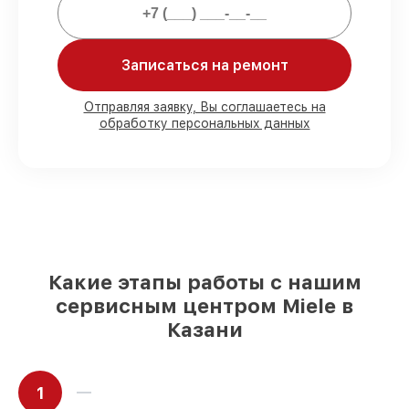
официальное гарантийное
сопровождение после починки.
Записаться на ремонт
Мы гарантируем:
Отправляя заявку, Вы соглашаетесь на
обработку персональных данных
80%
работ с возможностью
присутствовать
90%
комплектующих для кофемашин
имеются в наличии или доступны для
быстрой доставки
Качественные реплики и
оригинальные детали по вашему
выбору
– для любого бюджета
85%
работ в течение пары часов, если
Какие этапы работы с нашим
мастер приступает к сервису сразу
сервисным центром Miele в
Казани
1