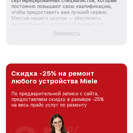
сертифицированных специалистов, которые
постоянно повышают свою квалификацию,
чтобы предоставить вам лучший сервис.
Миссия нашего центра — обеспечить
качественный и доступный ремонт для
каждого пользователя продукции Miele, вне
Развернуть
зависимости от сложности поломки. Мы
стремимся к тому, чтобы каждый клиент был
удовлетворен скоростью и качеством
предоставляемых услуг. Наша цель — стать
лучшим сервисным центром Miele в городе
Казани, постоянно повышая уровень доверия
и лояльности наших клиентов.
Скидка -25% на ремонт
любого устройства Miele
По предварительной записи с сайта,
предоставляем скидку в размере -25%
на весь прайс услуг по ремонту
%