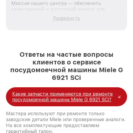
Миссия нашего центра — обеспечить
качественный и доступный ремонт для
каждого пользователя продукции Miele, вне
Развернуть
зависимости от сложности поломки. Мы
стремимся к тому, чтобы каждый клиент был
удовлетворен скоростью и качеством
предоставляемых услуг. Наша цель — стать
лучшим сервисным центром Miele в городе
Казани, постоянно повышая уровень доверия
Ответы на частые вопросы
и лояльности наших клиентов.
клиентов о сервисе
посудомоечной машины Miele G
6921 SCi
Какие запчасти применяются при ремонте
посудомоечной машины Miele G 6921 SCi?
Мастера используют при ремонте только
заводские детали Miele или проверенные аналоги.
На все комплектующие предоставляем
гарантийный талон.