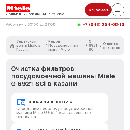
Записаться
Официальный сервисный центр Miele
+7 (843) 254-68-13
Работаем с
09:00
до
21:00
Сервисный
Ремонт
G
Очистка
центр Miele в
Посудомоечных
6921
/
/
/
фильтров
Казани
машин Miele
SCi
Очистка фильтров
посудомоечной машины Miele
G 6921 SCi в Казани
Точная диагностика
Определим проблему посудомоечной
машины Miele G 6921 SCi совершенно
бесплатно.
Доставка туда-обратно