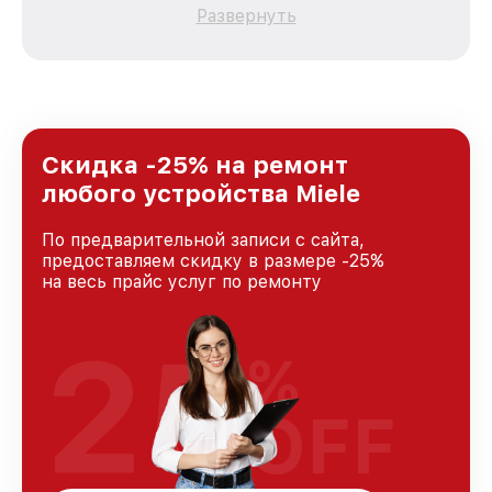
каждого пользователя продукции Miele, вне
Развернуть
зависимости от сложности поломки. Мы
стремимся к тому, чтобы каждый клиент был
удовлетворен скоростью и качеством
предоставляемых услуг. Наша цель — стать
лучшим сервисным центром Miele в городе
Казани, постоянно повышая уровень доверия
и лояльности наших клиентов.
Скидка -25% на ремонт
любого устройства Miele
По предварительной записи с сайта,
предоставляем скидку в размере -25%
на весь прайс услуг по ремонту
25
%
OFF