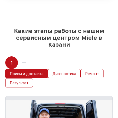
шкафов на складе или быстро
поставляются
Качественные реплики и
оригинальные детали по вашему
выбору
– с учётом всех запросов
85%
работ за 1–2 часа, если мастер
Какие этапы работы с нашим
приступает к сервису сразу
сервисным центром Miele в
Казани
1
Прием и доставка
Диагностика
Ремонт
Результат