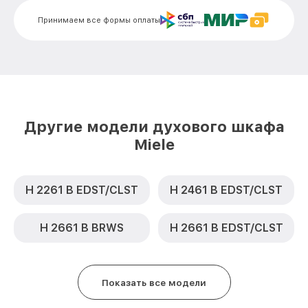
Замена термодатчика DG 3450 IX Miele
от 900₽
Принимаем все формы оплаты
Замена панели управления DG 3450 IX
от 1500₽
Miele
Другие модели духового шкафа
Miele
H 2261 B EDST/CLST
H 2461 B EDST/CLST
H 2661 B BRWS
H 2661 B EDST/CLST
Показать все модели