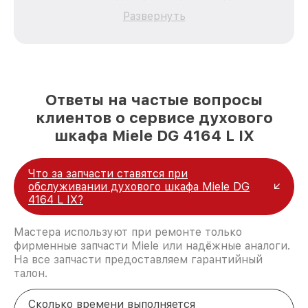
каждого пользователя продукции Miele, вне
Развернуть
зависимости от сложности поломки. Мы
стремимся к тому, чтобы каждый клиент был
удовлетворен скоростью и качеством
предоставляемых услуг. Наша цель — стать
лучшим сервисным центром Miele в городе
Казани, постоянно повышая уровень доверия
Ответы на частые вопросы
и лояльности наших клиентов.
клиентов о сервисе духового
шкафа Miele DG 4164 L IX
Что за запчасти ставятся при
обслуживании духового шкафа Miele DG
4164 L IX?
Мастера используют при ремонте только
фирменные запчасти Miele или надёжные аналоги.
На все запчасти предоставляем гарантийный
талон.
Сколько времени выполняется