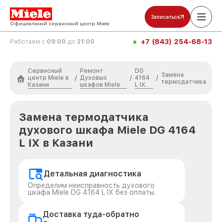
Записаться
Официальный сервисный центр Miele
+7 (843) 254-68-13
Работаем с
09:00
до
21:00
Сервисный
Ремонт
DG
Замена
центр Miele в
Духовых
4164
/
/
/
термодатчика
Казани
шкафов Miele
L IX
Замена термодатчика
духового шкафа Miele DG 4164
L IX в Казани
Детальная диагностика
Определим неисправность духового
шкафа Miele DG 4164 L IX без оплаты.
Доставка туда-обратно