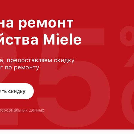
25
на ремонт
йства Miele
а, предоставляем скидку
уг по ремонту
ить скидку
 персональных данных