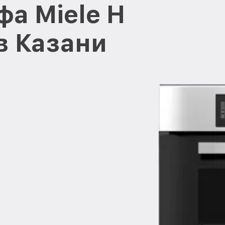
фа Miele H
в Казани