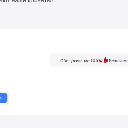
мают наши клиенты?
Обслуживание
100%
Вежливос
в