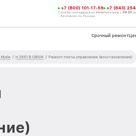
+7 (800) 101-17-59
+7 (843) 254
Служба техподдержки Miele
Работаем с
09:00
д
- бесплатно по России
Срочный ремонт
Це
Miele
H 2661 B OBSW
/
/
Ремонт платы управления (восстановление)
ы
ние)