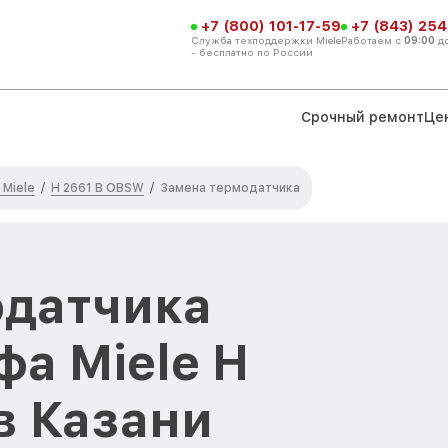
+7 (800) 101-17-59
+7 (843) 254
Служба техподдержки Miele
Работаем с
09:00
д
- бесплатно по России
Срочный ремонт
Це
Miele
H 2661 B OBSW
/
/
Замена термодатчика
одатчика
фа Miele H
в Казани