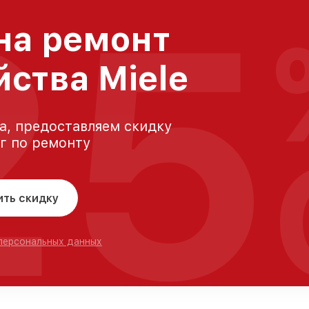
25
на ремонт
йства Miele
а, предоставляем скидку
уг по ремонту
ить скидку
 персональных данных