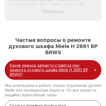
качественный и доступный ремонт для
каждого пользователя продукции Miele, вне
Развернуть
зависимости от сложности поломки. Мы
стремимся к тому, чтобы каждый клиент был
удовлетворен скоростью и качеством
предоставляемых услуг. Наша цель — стать
лучшим сервисным центром Miele в городе
Казани, постоянно повышая уровень доверия
Частые вопросы о ремонте
и лояльности наших клиентов.
духового шкафа Miele H 2661 BP
BRWS
Какие именно запчасти ставятся при
ремонте духового шкафа Miele H 2661 BP
BRWS?
Мы используем в работе только подлинные детали
Miele или проверенные аналоги. На все запчасти
выдаём гарантийный талон.
Сколько времени проводится