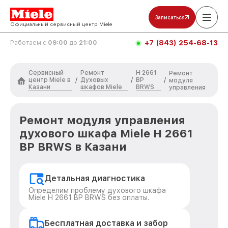
Записаться
Официальный сервисный центр Miele
+7 (843) 254-68-13
Работаем с
09:00
до
21:00
Сервисный
Ремонт
H 2661
Ремонт
центр Miele в
Духовых
BP
/
/
/
модуля
Казани
шкафов Miele
BRWS
управления
Ремонт модуля управления
духового шкафа Miele H 2661
BP BRWS в Казани
Детальная диагностика
Определим проблему духового шкафа
Miele H 2661 BP BRWS без оплаты.
Бесплатная доставка и забор