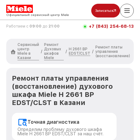
Записаться
Официальный сервисный центр Miele
+7 (843) 254-68-13
Работаем с
09:00
до
21:00
Сервисный
Ремонт
Ремонт платы
центр
Духовых
H 2661 BP
/
/
/
управления
Miele в
шкафов
EDST/CLST
(восстановление)
Казани
Miele
Ремонт платы управления
(восстановление) духового
шкафа Miele H 2661 BP
EDST/CLST в Казани
Точная диагностика
Определим проблему духового шкафа
Miele H 2661 BP EDST/CLST за наш счёт.