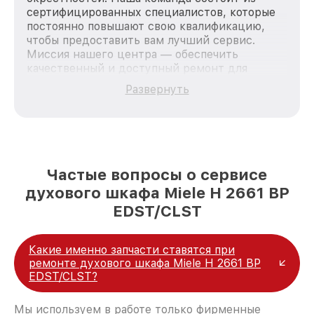
сертифицированных специалистов, которые
постоянно повышают свою квалификацию,
чтобы предоставить вам лучший сервис.
Миссия нашего центра — обеспечить
качественный и доступный ремонт для
каждого пользователя продукции Miele, вне
Развернуть
зависимости от сложности поломки. Мы
стремимся к тому, чтобы каждый клиент был
удовлетворен скоростью и качеством
предоставляемых услуг. Наша цель — стать
лучшим сервисным центром Miele в городе
Казани, постоянно повышая уровень доверия
Частые вопросы о сервисе
и лояльности наших клиентов.
духового шкафа Miele H 2661 BP
EDST/CLST
Какие именно запчасти ставятся при
ремонте духового шкафа Miele H 2661 BP
EDST/CLST?
Мы используем в работе только фирменные