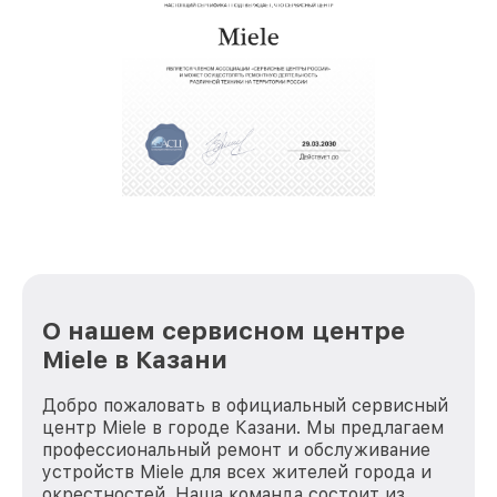
звернуть
крупногабаритной техники, которые
обеспечат доставку устройств в сервис в
полной сохранности и бесплатно.
За годы своей деятельности мы получали только
положительные отзывы и обрели отличную
репутацию. Мы постоянно совершенствуемся и
стараемся каждый день делать наш сервис еще
лучше!
О нашем сервисном центре
Miele в Казани
Добро пожаловать в официальный сервисный
центр Miele в городе Казани. Мы предлагаем
профессиональный ремонт и обслуживание
устройств Miele для всех жителей города и
окрестностей. Наша команда состоит из