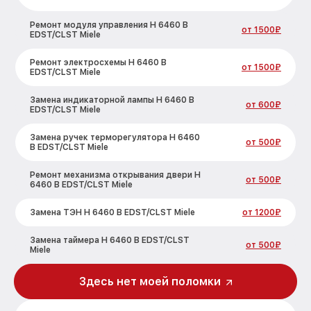
Ремонт модуля управления H 6460 B
от 1500₽
EDST/CLST Miele
Ремонт электросхемы H 6460 B
от 1500₽
EDST/CLST Miele
Замена индикаторной лампы H 6460 B
от 600₽
EDST/CLST Miele
Замена ручек терморегулятора H 6460
от 500₽
B EDST/CLST Miele
Ремонт механизма открывания двери H
от 500₽
6460 B EDST/CLST Miele
Замена ТЭН H 6460 B EDST/CLST Miele
от 1200₽
Замена таймера H 6460 B EDST/CLST
от 500₽
Miele
Замена предохранителя H 6460 B
Здесь нет моей поломки
от 700₽
EDST/CLST Miele