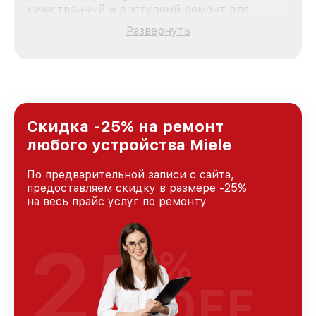
качественный и доступный ремонт для
каждого пользователя продукции Miele, вне
Развернуть
зависимости от сложности поломки. Мы
стремимся к тому, чтобы каждый клиент был
удовлетворен скоростью и качеством
предоставляемых услуг. Наша цель — стать
лучшим сервисным центром Miele в городе
Казани, постоянно повышая уровень доверия
и лояльности наших клиентов.
Скидка -25% на ремонт
любого устройства Miele
По предварительной записи с сайта,
предоставляем скидку в размере -25%
на весь прайс услуг по ремонту
25
%
OFF