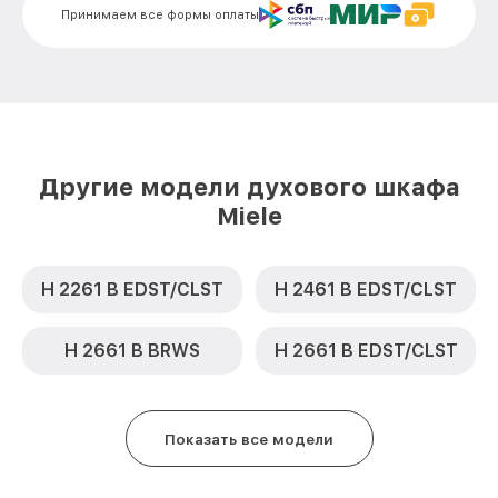
Замена шнура питания H 6460 B
от 500₽
Принимаем все формы оплаты
EDST/CLST Miele
Замена термодатчика H 6460 B
от 900₽
EDST/CLST Miele
Замена панели управления H 6460 B
от 1500₽
EDST/CLST Miele
Другие модели духового шкафа
Miele
H 2261 B EDST/CLST
H 2461 B EDST/CLST
H 2661 B BRWS
H 2661 B EDST/CLST
Показать все модели