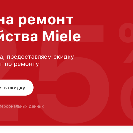
25
на ремонт
йства Miele
а, предоставляем скидку
уг по ремонту
ить скидку
 персональных данных