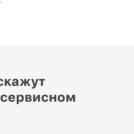
.
скажут
 сервисном