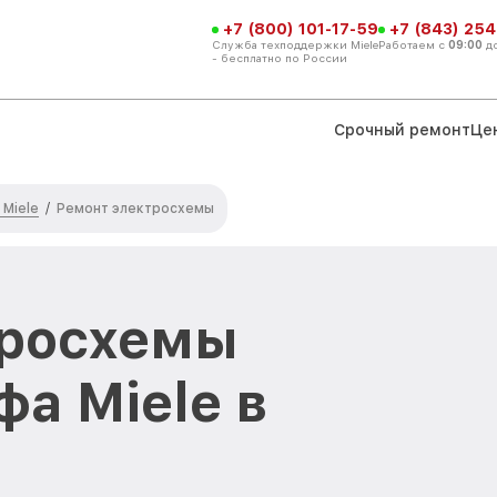
+7 (800) 101-17-59
+7 (843) 254
Служба техподдержки Miele
Работаем с
09:00
д
- бесплатно по России
Срочный ремонт
Це
Miele
/
Ремонт электросхемы
тросхемы
а Miele в