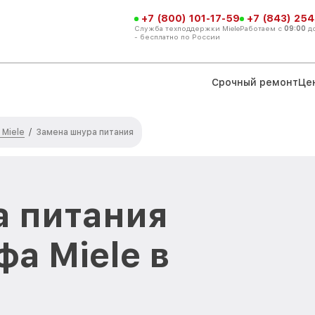
+7 (800) 101-17-59
+7 (843) 254
Служба техподдержки Miele
Работаем с
09:00
д
- бесплатно по России
Срочный ремонт
Це
Miele
/
Замена шнура питания
а питания
а Miele в