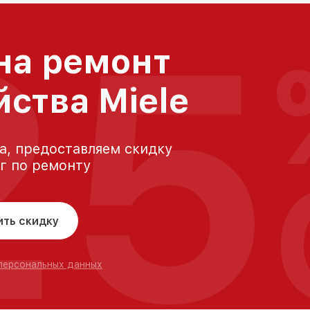
25
на ремонт
йства Miele
а, предоставляем скидку
уг по ремонту
ить скидку
 персональных данных