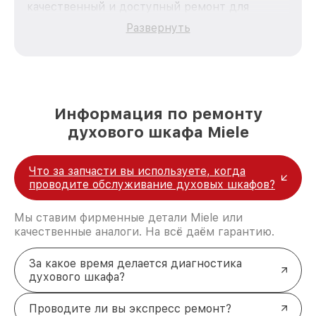
качественный и доступный ремонт для
каждого пользователя продукции Miele, вне
Развернуть
зависимости от сложности поломки. Мы
стремимся к тому, чтобы каждый клиент был
удовлетворен скоростью и качеством
предоставляемых услуг. Наша цель — стать
лучшим сервисным центром Miele в городе
Казани, постоянно повышая уровень доверия
Информация по ремонту
и лояльности наших клиентов.
духового шкафа Miele
Что за запчасти вы используете, когда
проводите обслуживание духовых шкафов?
Мы ставим фирменные детали Miele или
качественные аналоги. На всё даём гарантию.
За какое время делается диагностика
духового шкафа?
Проводите ли вы экспресс ремонт?