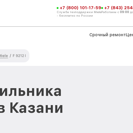
+7 (800) 101-17-59
+7 (843) 254
Служба техподдержки Miele
Работаем с
09:00
д
- бесплатно по России
Срочный ремонт
Це
iele
/
F 9212 I
дильника
 в Казани