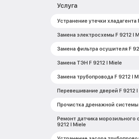
Услуга
Устранение утечки хладагента F 
Замена электросхемы F 9212 I M
Замена фильтра осушителя F 921
Замена ТЭН F 9212 I Miele
Замена трубопровода F 9212 I M
Перевешивание дверей F 9212 I 
Прочистка дренажной системы F
Ремонт датчика морозильного 
9212 I Miele
Устранение засора трубопровод