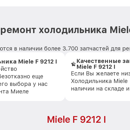
ремонт холодильника Miele
тся в наличии более 3.700 запчастей для рем
Качественные з
ка Miele F 9212 I
Miele F 9212 I
ойство
Если Вы желаете ни
 безотказно еще
Холодильника Miele 
го выбора у нас
наличии на складе 
нта Миеле
Miele F 9212 I