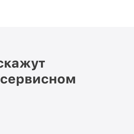
от 550₽
Заказать
от 500₽
12 I Miele
Заказать
от 550₽
F 9212 I Miele
Заказать
скажут
 сервисном