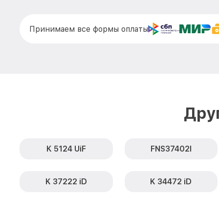
Принимаем все формы оплаты
Дру
K 5124 UiF
FNS37402I
K 37222 iD
K 34472 iD