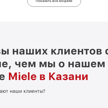
Показать все модели
Замена реле F 9212 I Miele
Замена нагревателя оттайки F 92
Замена нагревателя испарителя 
ы наших клиентов 
е, чем мы о нашем
ре
Miele в Казани
мают наши клиенты?