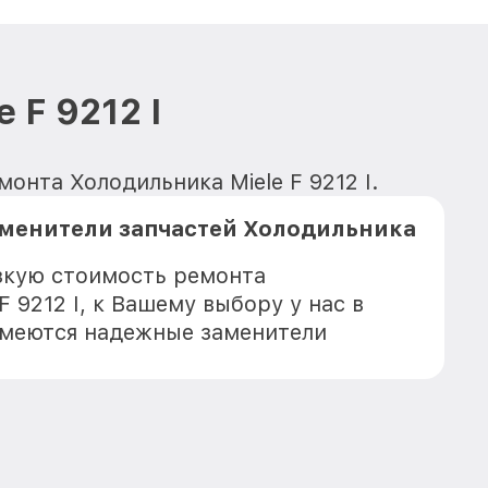
 F 9212 I
онта Холодильника Miele F 9212 I.
аменители запчастей Холодильника
зкую стоимость ремонта
F 9212 I, к Вашему выбору у нас в
имеются надежные заменители