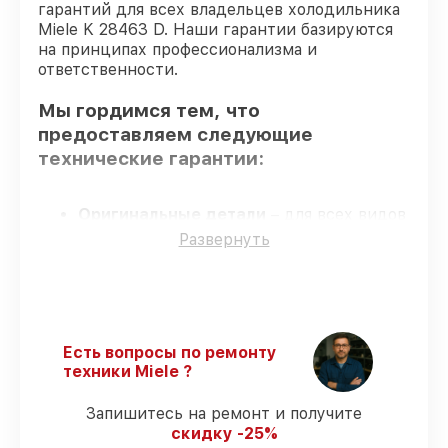
гарантий для всех владельцев холодильника
Miele K 28463 D. Наши гарантии базируются
на принципах профессионализма и
ответственности.
Мы гордимся тем, что
предоставляем следующие
технические гарантии:
Оригинальные детали
– для всех видов
восстановления применяются
Развернуть
исключительно оригинальные детали.
Квалифицированные специалисты
–
проверенные специалисты с опытом и
сертификацией.
Выполнение работ вовремя
–
Есть вопросы по ремонту
гарантируем завершение работ без
техники Miele ?
задержек.
Гарантийное обслуживание
– все
Запишитесь на ремонт и получите
работы по обслуживанию проводятся с
скидку -25%
официальной гарантией.