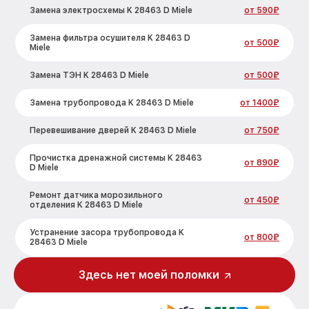
Замена электросхемы K 28463 D Miele
от 590₽
Замена фильтра осушителя K 28463 D
от 500₽
Miele
Замена ТЭН K 28463 D Miele
от 500₽
Замена трубопровода K 28463 D Miele
от 1400₽
Перевешивание дверей K 28463 D Miele
от 750₽
Прочистка дренажной системы K 28463
от 890₽
D Miele
Ремонт датчика морозильного
от 450₽
отделения K 28463 D Miele
Устранение засора трубопровода K
от 800₽
28463 D Miele
Ремонт испарителя K 28463 D Miele
от 650₽
Здесь нет моей поломки
Замена таймера K 28463 D Miele
от 710₽