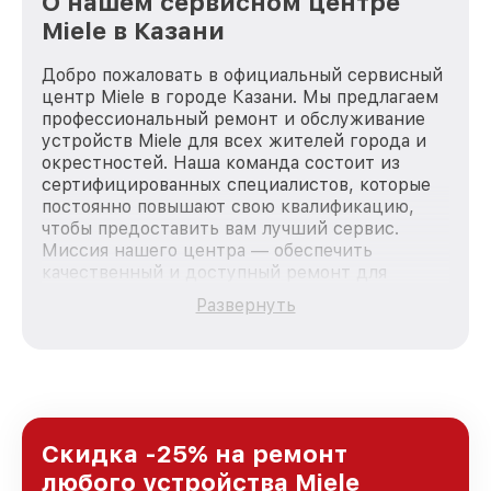
О нашем сервисном центре
Miele в Казани
Добро пожаловать в официальный сервисный
центр Miele в городе Казани. Мы предлагаем
профессиональный ремонт и обслуживание
устройств Miele для всех жителей города и
окрестностей. Наша команда состоит из
сертифицированных специалистов, которые
постоянно повышают свою квалификацию,
чтобы предоставить вам лучший сервис.
Миссия нашего центра — обеспечить
качественный и доступный ремонт для
каждого пользователя продукции Miele, вне
Развернуть
зависимости от сложности поломки. Мы
стремимся к тому, чтобы каждый клиент был
удовлетворен скоростью и качеством
предоставляемых услуг. Наша цель — стать
лучшим сервисным центром Miele в городе
Казани, постоянно повышая уровень доверия
и лояльности наших клиентов.
Скидка -25% на ремонт
любого устройства Miele