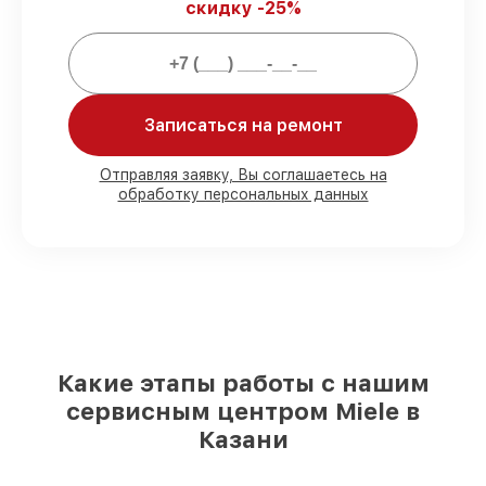
скидку -25%
сопровождение после починки.
Мы гарантируем:
Записаться на ремонт
80%
работ в вашем присутствии
90%
комплектующих для холодильников
на складе или быстро поставляются
Отправляя заявку, Вы соглашаетесь на
обработку персональных данных
Качественные реплики и
оригинальные детали по вашему
выбору
– для любого бюджета
85%
работ быстро и без задержек, если
мастер приступает к сервису сразу
Какие этапы работы с нашим
сервисным центром Miele в
Казани