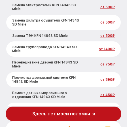
Замена электросхемы KFN 14943 SD
от 590₽
Miele
Замена фильтра осушителя KFN 14943
от 500₽
SD Miele
Замена ТЭН KFN 14943 SD Miele
от 500₽
Замена трубопровода KFN 14943 SD
от 1400₽
Miele
Перевешивание дверей KFN 14943 SD
от 750₽
Miele
Прочистка дренажной системы KFN
от 890₽
14943 SD Miele
Ремонт датчика морозильного
от 450₽
отделения KFN 14943 SD Miele
Устранение засора трубопровода KFN
от 800₽
14943 SD Miele
Здесь нет моей поломки
Ремонт испарителя KFN 14943 SD Miele
от 650₽