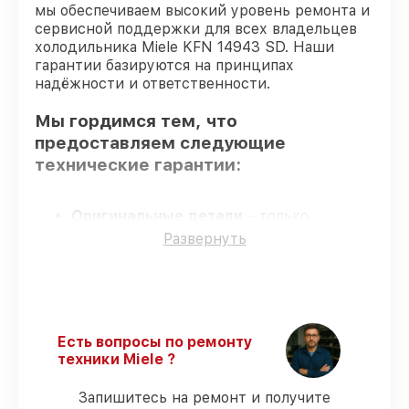
мы обеспечиваем высокий уровень ремонта и
сервисной поддержки для всех владельцев
холодильника Miele KFN 14943 SD. Наши
гарантии базируются на принципах
надёжности и ответственности.
Мы гордимся тем, что
предоставляем следующие
технические гарантии:
Оригинальные детали
– только
подлинные комплектующие.
Развернуть
Квалифицированные специалисты
–
все работники проходят обязательное
обучение и ежегодную аттестацию, что
подтверждает их уровень мастерства.
Точное соблюдение сроков
–
Есть вопросы по ремонту
гарантируем завершение работ без
техники Miele ?
задержек.
Сервис с гарантией
– предоставляем
Запишитесь на ремонт и получите
официальное гарантийное