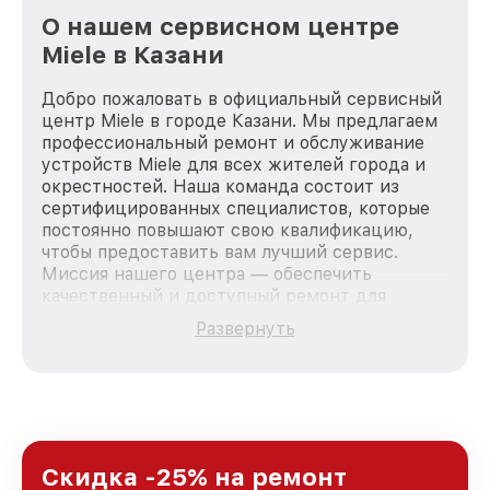
О нашем сервисном центре
Miele в Казани
Добро пожаловать в официальный сервисный
центр Miele в городе Казани. Мы предлагаем
профессиональный ремонт и обслуживание
устройств Miele для всех жителей города и
окрестностей. Наша команда состоит из
сертифицированных специалистов, которые
постоянно повышают свою квалификацию,
чтобы предоставить вам лучший сервис.
Миссия нашего центра — обеспечить
качественный и доступный ремонт для
каждого пользователя продукции Miele, вне
Развернуть
зависимости от сложности поломки. Мы
стремимся к тому, чтобы каждый клиент был
удовлетворен скоростью и качеством
предоставляемых услуг. Наша цель — стать
лучшим сервисным центром Miele в городе
Казани, постоянно повышая уровень доверия
и лояльности наших клиентов.
Скидка -25% на ремонт