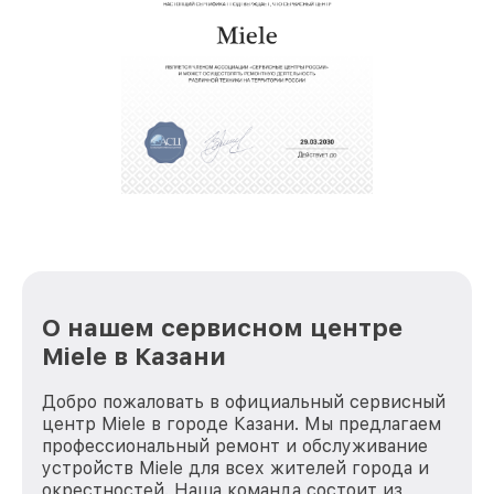
звернуть
крупногабаритной техники, которые
обеспечат доставку устройств в сервис в
полной сохранности и бесплатно.
За годы своей деятельности мы получали только
положительные отзывы и обрели отличную
репутацию. Мы постоянно совершенствуемся и
стараемся каждый день делать наш сервис еще
лучше!
О нашем сервисном центре
Miele в Казани
Добро пожаловать в официальный сервисный
центр Miele в городе Казани. Мы предлагаем
профессиональный ремонт и обслуживание
устройств Miele для всех жителей города и
окрестностей. Наша команда состоит из