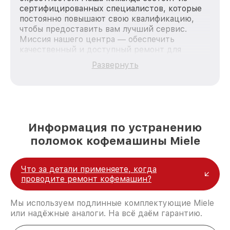
сертифицированных специалистов, которые
постоянно повышают свою квалификацию,
чтобы предоставить вам лучший сервис.
Миссия нашего центра — обеспечить
качественный и доступный ремонт для
каждого пользователя продукции Miele, вне
Развернуть
зависимости от сложности поломки. Мы
стремимся к тому, чтобы каждый клиент был
удовлетворен скоростью и качеством
предоставляемых услуг. Наша цель — стать
лучшим сервисным центром Miele в городе
Казани, постоянно повышая уровень доверия
Информация по устранению
и лояльности наших клиентов.
поломок кофемашины Miele
Что за детали применяете, когда
проводите ремонт кофемашин?
Мы используем подлинные комплектующие Miele
или надёжные аналоги. На всё даём гарантию.