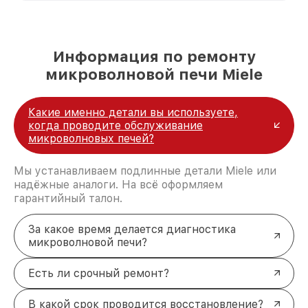
удовлетворен скоростью и качеством
предоставляемых услуг. Наша цель — стать
лучшим сервисным центром Miele в городе
Казани, постоянно повышая уровень доверия
Информация по ремонту
и лояльности наших клиентов.
микроволновой печи Miele
Какие именно детали вы используете,
когда проводите обслуживание
микроволновых печей?
Мы устанавливаем подлинные детали Miele или
надёжные аналоги. На всё оформляем
гарантийный талон.
За какое время делается диагностика
микроволновой печи?
Есть ли срочный ремонт?
В какой срок проводится восстановление?