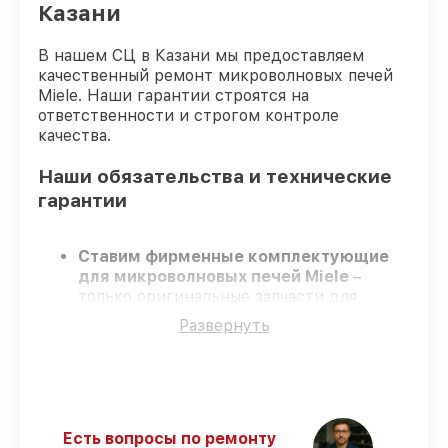
Казани
В нашем СЦ в Казани мы предоставляем
качественный ремонт микроволновых печей
Miele. Наши гарантии строятся на
ответственности и строгом контроле
качества.
Наши обязательства и технические
гарантии
Ставим фирменные комплектующие
для микроволновых печей Miele
–
только оригинальные запчасти для
вашей техники.
Развернуть
Сертифицированные инженеры
–
проходят строгий отбор, что
подтверждает высокий уровень сервиса.
Работаем строго в установленных
заранее временных рамках
– ремонт
микроволновых печей Miele без
Есть вопросы по ремонту