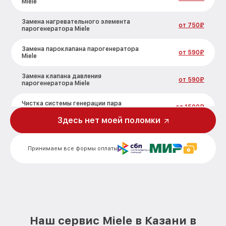
Miele
Замена нагревательного элемента
от 750₽
парогенератора Miele
Замена пароклапана парогенератора
от 590₽
Miele
Замена клапана давления
от 590₽
парогенератора Miele
Чистка системы генерации пара
от 1500₽
парогенератора Miele
Здесь нет моей поломки
Профилактическая чистка
от 550₽
парогенератора Miele
Принимаем все формы оплаты
Корпусный ремонт (замена резинок,
креплений, кнопок) парогенератора
от 450₽
Miele
Очистка подошвы утюга
от 500₽
парогенератора Miele
Наш сервис Miele в Казани в
Замена шнура питания парогенератора
от 590₽