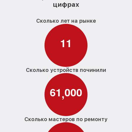
Miele
цифрах
Ремонт/замена датчика температуры
от 590₽
парогенератора Miele
Сколько лет на рынке
Восстановление электроклапана
от 600₽
парогенератора Miele
1
1
Сколько устройств починили
6
1
0
0
0
,
Сколько мастеров по ремонту