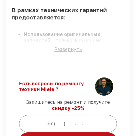
В рамках технических гарантий
предоставляется:
Использование оригинальных
запчастей
– только фирменные
комплектующие для восстановления
Развернуть
парогенераторов.
Опытные мастера
– обучение и
сертификация подтверждают уровень
мастерства.
Соблюдение сроков восстановления
–
гарантируем завершение
Есть вопросы по ремонту
восстановления без задержек.
техники Miele ?
Гарантийное обслуживание
–
официальная гарантия на все виды работ.
Запишитесь на ремонт и получите
скидку -25%
Гарантии сервиса на восстановление
парогенераторов: