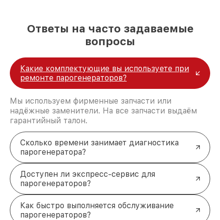
лучшие специалисты с многолетним опытом и
безупречной репутацией;
современное оборудование и
Ответы на часто задаваемые
лицензированное ПО в ремонтно-
вопросы
диагностических мастерских;
собственный склад комплектующих, что
позволяет сократить сроки
Какие комплектующие вы используете при
восстановительных работ;
ремонте парогенераторов?
услуги курьера для владельцев
крупногабаритной техники, которые
обеспечат доставку устройств в сервис в
Мы используем фирменные запчасти или
полной сохранности и бесплатно.
надёжные заменители. На все запчасти выдаём
За годы своей деятельности мы получали только
гарантийный талон.
положительные отзывы и обрели отличную
репутацию. Мы постоянно совершенствуемся и
Сколько времени занимает диагностика
стараемся каждый день делать наш сервис еще
парогенератора?
лучше!
Доступен ли экспресс-сервис для
парогенераторов?
Как быстро выполняется обслуживание
парогенераторов?