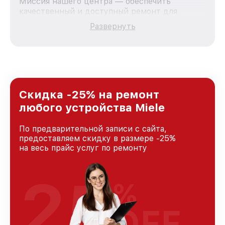
Миссия нашего центра — обеспечить
качественный и доступный ремонт для
каждого пользователя продукции Miele, вне
Развернуть
зависимости от сложности поломки. Мы
стремимся к тому, чтобы каждый клиент был
удовлетворен скоростью и качеством
предоставляемых услуг. Наша цель — стать
лучшим сервисным центром Miele в городе
Казани, постоянно повышая уровень доверия
и лояльности наших клиентов.
Скидка -25% на ремонт
любого устройства Miele
По предварительной записи с сайта,
предоставляем скидку в размере -25%
на весь прайс услуг по ремонту
25
%
OFF