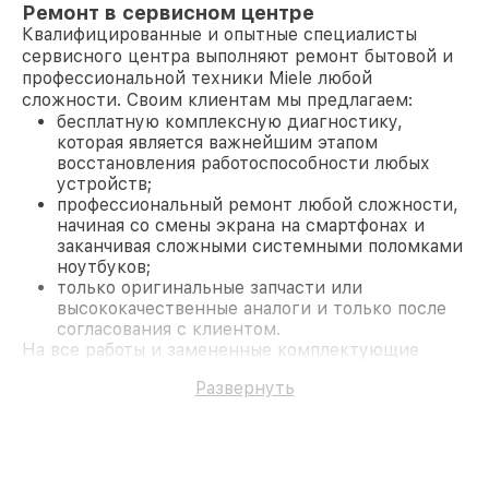
Ремонт в сервисном центре
Квалифицированные и опытные специалисты
сервисного центра выполняют ремонт бытовой и
профессиональной техники Miele любой
сложности. Своим клиентам мы предлагаем:
бесплатную комплексную диагностику,
которая является важнейшим этапом
восстановления работоспособности любых
устройств;
профессиональный ремонт любой сложности,
начиная со смены экрана на смартфонах и
заканчивая сложными системными поломками
ноутбуков;
только оригинальные запчасти или
высококачественные аналоги и только после
согласования с клиентом.
На все работы и замененные комплектующие
предоставляется длительная гарантия. В случае
Развернуть
поломки по условиям гарантии, мы бесплатно
исправим ситуацию.
Наши преимущества
Преимуществами нашего сервисного центра
Miele в Казани являются: