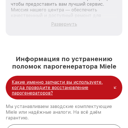
чтобы предоставить вам лучший сервис.
Миссия нашего центра — обеспечить
качественный и доступный ремонт для
каждого пользователя продукции Miele, вне
Развернуть
зависимости от сложности поломки. Мы
стремимся к тому, чтобы каждый клиент был
удовлетворен скоростью и качеством
предоставляемых услуг. Наша цель — стать
лучшим сервисным центром Miele в городе
Казани, постоянно повышая уровень доверия
Информация по устранению
и лояльности наших клиентов.
поломок парогенератора Miele
Какие именно запчасти вы используете,
когда проводите восстановление
парогенераторов?
Мы устанавливаем заводские комплектующие
Miele или надёжные аналоги. На всё даём
гарантию.