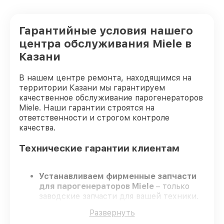
Гарантийные условия нашего
центра обслуживания Miele в
Казани
В нашем центре ремонта, находящимся на
территории Казани мы гарантируем
качественное обслуживание парогенераторов
Miele. Наши гарантии строятся на
ответственности и строгом контроле
качества.
Технические гарантии клиентам
Устанавливаем фирменные запчасти
для парогенераторов Miele
– только
заводские запчасти для вашей техники.
Опытные специалисты
– проходят
Развернуть
регулярное обучение, что подтверждает