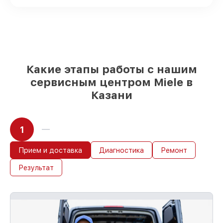
доступны для срочного заказа
Качественные реплики и
оригинальные детали по вашему
выбору
– для любого бюджета
85%
работ в течение пары часов, если
мастер приступает к сервису сразу
Какие этапы работы с нашим
сервисным центром Miele в
Казани
1
Прием и доставка
Диагностика
Ремонт
Результат