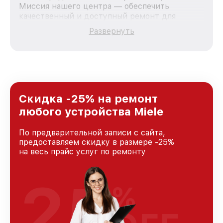
Миссия нашего центра — обеспечить
качественный и доступный ремонт для
каждого пользователя продукции Miele, вне
Развернуть
зависимости от сложности поломки. Мы
стремимся к тому, чтобы каждый клиент был
удовлетворен скоростью и качеством
предоставляемых услуг. Наша цель — стать
лучшим сервисным центром Miele в городе
Казани, постоянно повышая уровень доверия
и лояльности наших клиентов.
Скидка -25% на ремонт
любого устройства Miele
По предварительной записи с сайта,
предоставляем скидку в размере -25%
на весь прайс услуг по ремонту
25
%