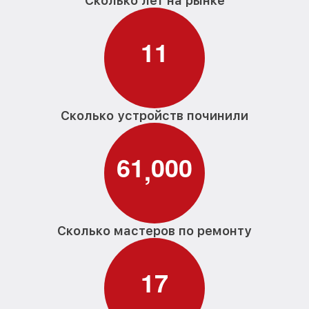
Сколько лет на рынке
Замена расходомера G 6820 SCi D
от 1600₽
BW230 2,0 Miele
1
1
Замена разбрызгивателя G 6820 SCi D
от 750₽
BW230 2,0 Miele
Замена пускового конденсатора
циркуляционного насоса G 6820 SCi D
от 1550₽
BW230 2,0 Miele
Сколько устройств починили
Замена проточного нагревательного
от 2000₽
элемента G 6820 SCi D BW230 2,0 Miele
6
1
0
0
0
,
Замена прессостата G 6820 SCi D
от 1590₽
BW230 2,0 Miele
Замена П-образного уплотнителя
от 1600₽
дверцы G 6820 SCi D BW230 2,0 Miele
Сколько мастеров по ремонту
Замена нижнего уплотнителя дверцы G
от 1000₽
6820 SCi D BW230 2,0 Miele
1
7
Замена заливного шланга с системой
от 1100₽
Аквастоп G 6820 SCi D BW230 2,0 Miele