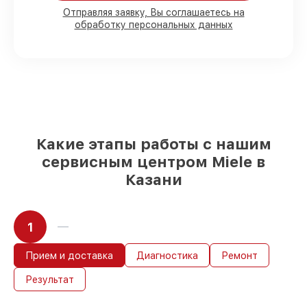
80%
работ под контролем клиента
Отправляя заявку, Вы соглашаетесь на
обработку персональных данных
90%
комплектующих для
посудомоечных машин имеются в
наличии или доступны для быстрой
доставки
Качественные реплики и
оригинальные детали по вашему
выбору
– с учётом всех запросов
85%
работ в течение пары часов, при
немедленном начале работ
Какие этапы работы с нашим
сервисным центром Miele в
Казани
1
Прием и доставка
Диагностика
Ремонт
Результат