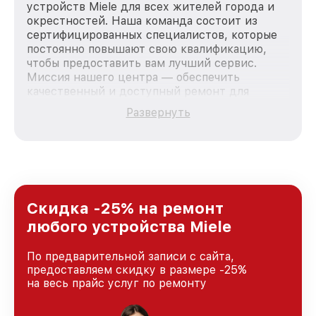
устройств Miele для всех жителей города и
окрестностей. Наша команда состоит из
сертифицированных специалистов, которые
постоянно повышают свою квалификацию,
чтобы предоставить вам лучший сервис.
Миссия нашего центра — обеспечить
качественный и доступный ремонт для
каждого пользователя продукции Miele, вне
Развернуть
зависимости от сложности поломки. Мы
стремимся к тому, чтобы каждый клиент был
удовлетворен скоростью и качеством
предоставляемых услуг. Наша цель — стать
лучшим сервисным центром Miele в городе
Казани, постоянно повышая уровень доверия
и лояльности наших клиентов.
Скидка -25% на ремонт
любого устройства Miele
По предварительной записи с сайта,
предоставляем скидку в размере -25%
на весь прайс услуг по ремонту