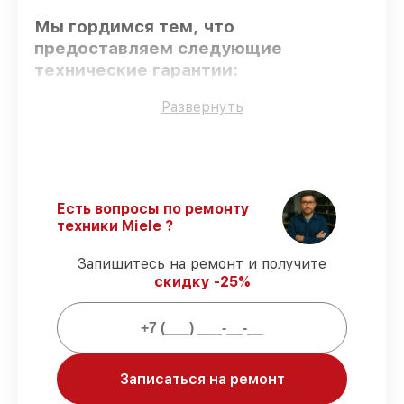
Мы гордимся тем, что
предоставляем следующие
технические гарантии:
Развернуть
Оригинальные детали
– только
подлинные комплектующие.
Квалифицированные специалисты
–
проверенные специалисты с опытом и
сертификацией.
Есть вопросы по ремонту
Соблюдение сроков обслуживания
–
техники Miele ?
сервис посудомоечной машины G 6820
SCi D BW230 2,0 выполняется строго в
Запишитесь на ремонт и получите
оговоренные сроки.
скидку -25%
Подтвержденная гарантия
– все
работы по обслуживанию проводятся с
официальной гарантией.
Мы гарантируем:
Записаться на ремонт