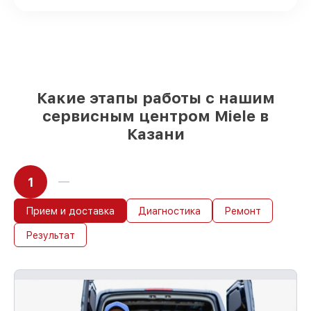
заказа
Подбор оригинальных комплектующих
и надежных реплик с возможностью
выбрать
– для любого бюджета
85%
работ быстро и без задержек, при
условии, что восстановление началось
сразу
Какие этапы работы с нашим
сервисным центром Miele в
Казани
1
Прием и доставка
Диагностика
Ремонт
Результат