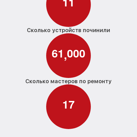
1
1
Замена заливного шланга с системой
от 1100₽
Аквастоп G 7855 Miele
Замена заливного шланга G 7855 Miele
от 850₽
Сколько устройств починили
6
1
0
0
0
,
Сколько мастеров по ремонту
1
7