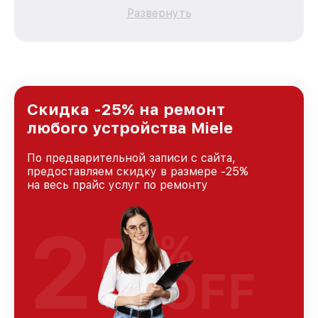
каждого пользователя продукции Miele, вне
Развернуть
зависимости от сложности поломки. Мы
стремимся к тому, чтобы каждый клиент был
удовлетворен скоростью и качеством
предоставляемых услуг. Наша цель — стать
лучшим сервисным центром Miele в городе
Казани, постоянно повышая уровень доверия
и лояльности наших клиентов.
Скидка -25% на ремонт
любого устройства Miele
По предварительной записи с сайта,
предоставляем скидку в размере -25%
на весь прайс услуг по ремонту
25
%
OFF