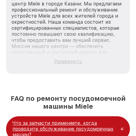
центр Miele в городе Казани. Мы предлагаем
профессиональный ремонт и обслуживание
устройств Miele для всех жителей города и
окрестностей. Наша команда состоит из
сертифицированных специалистов, которые
постоянно повышают свою квалификацию,
чтобы предоставить вам лучший сервис.
Миссия нашего центра — обеспечить
качественный и доступный ремонт для
каждого пользователя продукции Miele, вне
Развернуть
зависимости от сложности поломки. Мы
стремимся к тому, чтобы каждый клиент был
удовлетворен скоростью и качеством
предоставляемых услуг. Наша цель — стать
лучшим сервисным центром Miele в городе
Казани, постоянно повышая уровень доверия
FAQ по ремонту посудомоечной
и лояльности наших клиентов.
машины Miele
Что за запчасти применяете, когда
проводите обслуживание посудомоечных
машин?