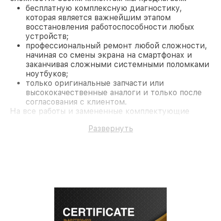
бесплатную комплексную диагностику,
которая является важнейшим этапом
восстановления работоспособности любых
устройств;
профессиональный ремонт любой сложности,
начиная со смены экрана на смартфонах и
заканчивая сложными системными поломками
ноутбуков;
только оригинальные запчасти или
высококачественные аналоги и только после
согласования с клиентом.
На все работы и замененные комплектующие
предоставляется длительная гарантия. В случае
Развернуть
поломки по условиям гарантии, мы бесплатно
исправим ситуацию.
Наши преимущества
Преимуществами нашего сервисного центра
Miele в Казани являются:
лучшие специалисты с многолетним опытом и
безупречной репутацией;
современное оборудование и
лицензированное ПО в ремонтно-
диагностических мастерских;