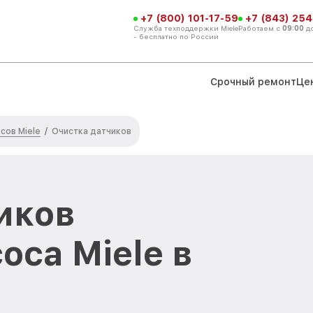
+7 (800) 101-17-59
+7 (843) 254
Служба техподдержки Miele
Работаем с
09:00
д
- бесплатно по России
Срочный ремонт
Це
сов Miele
/
Очистка датчиков
иков
оса Miele в