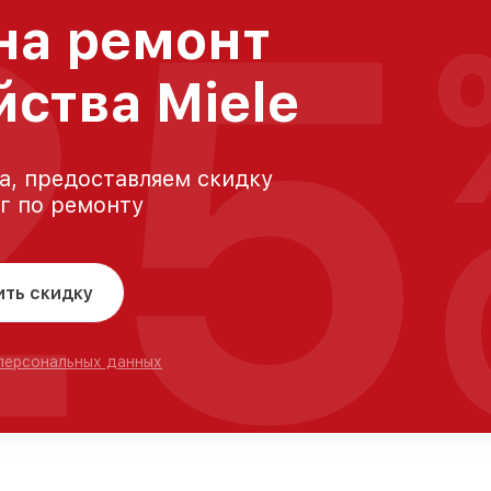
25
на ремонт
йства Miele
а, предоставляем скидку
уг по ремонту
ить скидку
 персональных данных