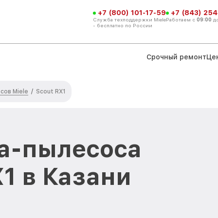
+7 (800) 101-17-59
+7 (843) 254
Служба техподдержки Miele
Работаем с
09:00
д
- бесплатно по России
Срочный ремонт
Це
сов Miele
/
Scout RX1
а-пылесоса
X1 в Казани