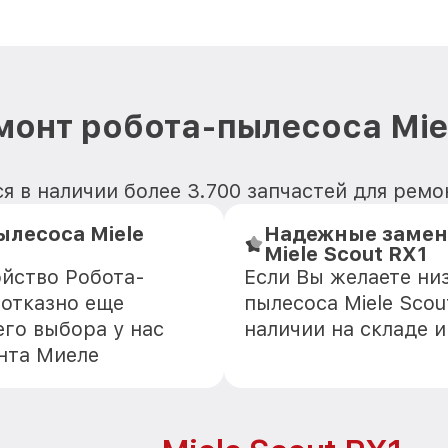
монт робота-пылесоса Miel
 в наличии более 3.700 запчастей для ремо
лесоса Miele
Надежные замен
Miele Scout RX1
ойство Робота-
Если Вы желаете ни
зотказно еще
пылесоса Miele Scou
го выбора у нас
наличии на складе 
нта Миеле