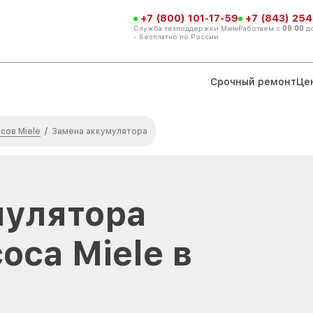
+7 (800) 101-17-59
+7 (843) 254
Служба техподдержки Miele
Работаем с
09:00
д
- бесплатно по России
Срочный ремонт
Це
сов Miele
/
Замена аккумулятора
мулятора
оса Miele в