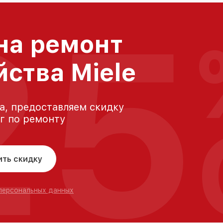
25
на ремонт
йства Miele
а, предоставляем скидку
уг по ремонту
ить скидку
 персональных данных