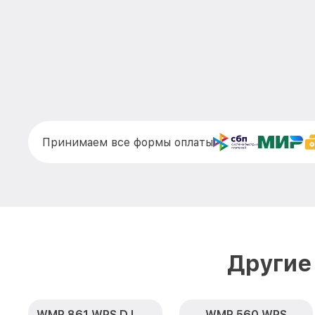
Принимаем все формы оплаты
Другие
WMR 861 WPS D LW PWash 2.0 & TDos XL
WMR 560 WPS