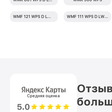
WMF 121 WPS D LW PWash 2.0
WMF 111 WPS D LW PWash 2.0 1400
Отзыв
Средняя оценка
больш
5.0