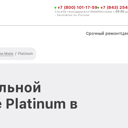
+7 (800) 101-17-59
+7 (843) 254
Служба техподдержки Miele
Работаем с
09:00
д
- бесплатно по России
Срочный ремонт
Це
н Miele
/
Platinum
льной
 Platinum в