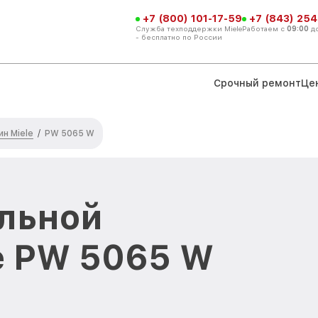
+7 (800) 101-17-59
+7 (843) 254
Служба техподдержки Miele
Работаем с
09:00
д
- бесплатно по России
Срочный ремонт
Це
н Miele
/
PW 5065 W
льной
e PW 5065 W