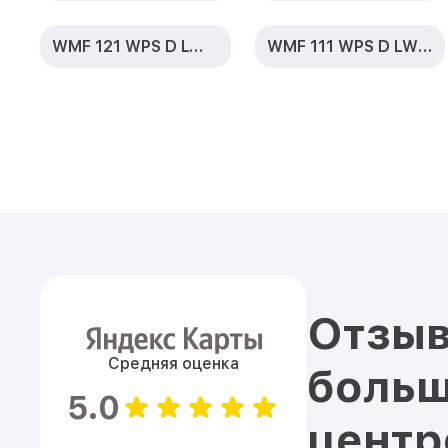
WMF 121 WPS D LW PWash 2.0
WMF 111 WPS D LW PWash 2.0 1400
Отзыв
Средняя оценка
больш
5.0
цент