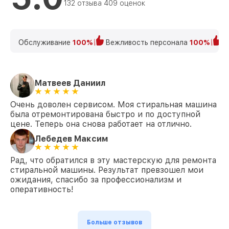
132 отзыва 409 оценок
Замена крестовины PW 6080 Vario LP RU
от 2750₽
ED Miele
Корпусный ремонт (замена резинок,
креплений, кнопок) PW 6080 Vario LP RU
от 850₽
Обслуживание
100%
Вежливость персонала
100%
К
ED Miele
Ремонт платы управления
(восстановление) PW 6080 Vario LP RU
от 2450₽
ED Miele
Матвеев Даниил
Замена ТЭН PW 6080 Vario LP RU ED
Очень доволен сервисом. Моя стиральная машина
от 1200₽
Miele
была отремонтирована быстро и по доступной
цене. Теперь она снова работает на отлично.
Замена блока управления PW 6080 Vario
от 1800₽
LP RU ED Miele
Лебедев Максим
Замена УБЛ PW 6080 Vario LP RU ED Miele
от 1100₽
Рад, что обратился в эту мастерскую для ремонта
стиральной машины. Результат превзошел мои
Замена циркуляционного насоса PW
ожидания, спасибо за профессионализм и
от 1800₽
6080 Vario LP RU ED Miele
оперативность!
Замена сливного шланга PW 6080 Vario
от 1000₽
LP RU ED Miele
Больше отзывов