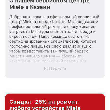
О нашем сервисном центре
Miele в Казани
Добро пожаловать в официальный сервисный
центр Miele в городе Казани. Мы предлагаем
профессиональный ремонт и обслуживание
устройств Miele для всех жителей города и
окрестностей. Наша команда состоит из
сертифицированных специалистов, которые
постоянно повышают свою квалификацию,
чтобы предоставить вам лучший сервис.
Миссия нашего центра — обеспечить
качественный и доступный ремонт для
каждого пользователя продукции Miele, вне
Развернуть
зависимости от сложности поломки. Мы
стремимся к тому, чтобы каждый клиент был
удовлетворен скоростью и качеством
предоставляемых услуг. Наша цель — стать
лучшим сервисным центром Miele в городе
Казани, постоянно повышая уровень доверия
и лояльности наших клиентов.
Скидка -25% на ремонт
любого устройства Miele