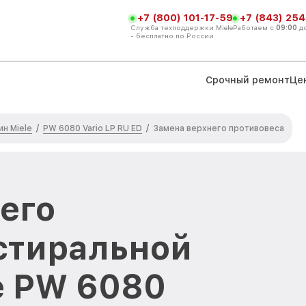
+7 (800) 101-17-59
+7 (843) 254
Служба техподдержки Miele
Работаем с
09:00
д
- бесплатно по России
Срочный ремонт
Це
н Miele
PW 6080 Vario LP RU ED
/
/
Замена верхнего противовеса
его
стиральной
e PW 6080