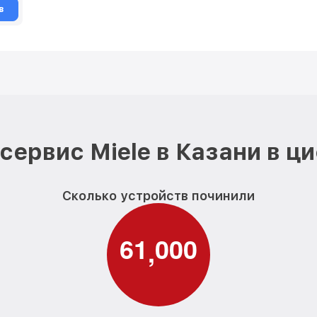
в
сервис Miele в Казани в ц
Сколько устройств починили
6
1
0
0
0
,