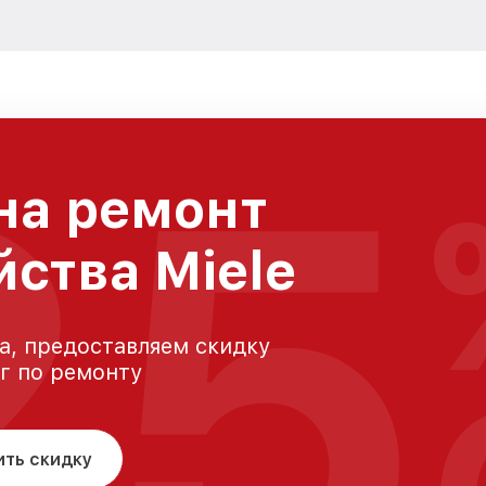
25
на ремонт
йства Miele
а, предоставляем скидку
уг по ремонту
ить скидку