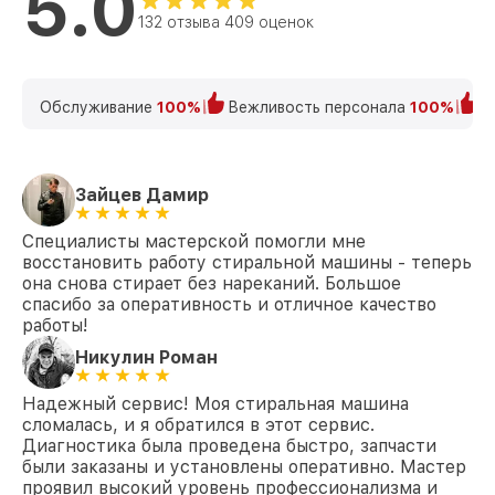
5.0
132 отзыва 409 оценок
Замена крестовины W 3371 WPS Edition
от 2750₽
111 Miele
Корпусный ремонт (замена резинок,
креплений, кнопок) W 3371 WPS Edition
от 850₽
Обслуживание
100%
Вежливость персонала
100%
К
111 Miele
Ремонт платы управления
(восстановление) W 3371 WPS Edition
от 2450₽
111 Miele
Зайцев Дамир
Замена ТЭН W 3371 WPS Edition 111
Специалисты мастерской помогли мне
от 1200₽
Miele
восстановить работу стиральной машины - теперь
она снова стирает без нареканий. Большое
Замена блока управления W 3371 WPS
от 1800₽
спасибо за оперативность и отличное качество
Edition 111 Miele
работы!
Замена УБЛ W 3371 WPS Edition 111 Miele
от 1100₽
Никулин Роман
Замена циркуляционного насоса W 3371
Надежный сервис! Моя стиральная машина
от 1800₽
WPS Edition 111 Miele
сломалась, и я обратился в этот сервис.
Диагностика была проведена быстро, запчасти
Замена сливного шланга W 3371 WPS
от 1000₽
были заказаны и установлены оперативно. Мастер
Edition 111 Miele
проявил высокий уровень профессионализма и