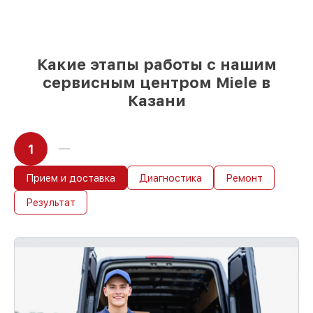
Оригинальные запчасти и
качественные реплики на ваш выбор
–
под любые финансовые возможности
85%
работ за 1–2 часа, при условии, что
восстановление началось сразу
Какие этапы работы с нашим
сервисным центром Miele в
Казани
1
Прием и доставка
Диагностика
Ремонт
Результат