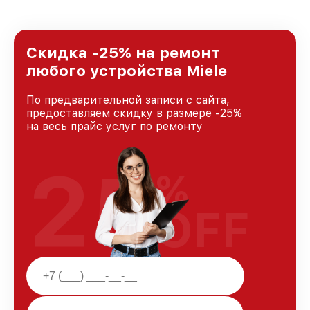
предоставляемых услуг. Наша цель — стать
лучшим сервисным центром Miele в городе
Казани, постоянно повышая уровень доверия
и лояльности наших клиентов.
Скидка -25% на ремонт
любого устройства Miele
По предварительной записи с сайта,
предоставляем скидку в размере -25%
на весь прайс услуг по ремонту
25
%
OFF