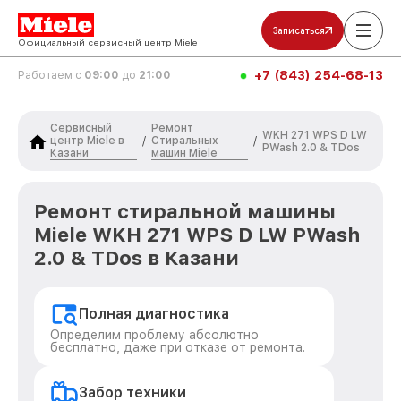
Записаться
Официальный сервисный центр Miele
+7 (843) 254-68-13
Работаем с
09:00
до
21:00
Сервисный
Ремонт
WKH 271 WPS D LW
центр Miele в
Стиральных
/
/
PWash 2.0 & TDos
Казани
машин Miele
Ремонт стиральной машины
Miele WKH 271 WPS D LW PWash
2.0 & TDos в Казани
Полная диагностика
Определим проблему абсолютно
бесплатно, даже при отказе от ремонта.
Забор техники