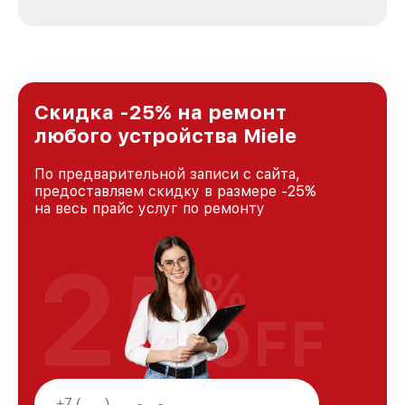
стремимся к тому, чтобы каждый клиент был
удовлетворен скоростью и качеством
предоставляемых услуг. Наша цель — стать
лучшим сервисным центром Miele в городе
Казани, постоянно повышая уровень доверия
и лояльности наших клиентов.
Скидка -25% на ремонт
любого устройства Miele
По предварительной записи с сайта,
предоставляем скидку в размере -25%
на весь прайс услуг по ремонту
25
%
OFF