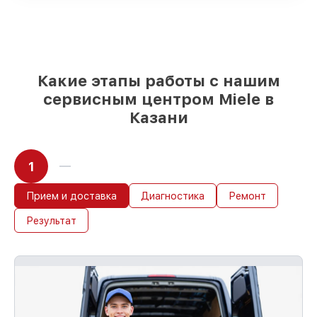
для срочного заказа
Оригинальные запчасти и
качественные реплики на ваш выбор
–
для любого бюджета
85%
работ в течение пары часов, если
мастер приступает к сервису сразу
Какие этапы работы с нашим
сервисным центром Miele в
Казани
1
Прием и доставка
Диагностика
Ремонт
Результат