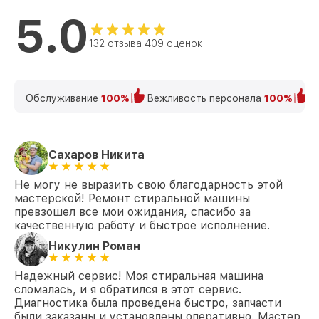
5.0
Замена щёток WKH 271 WPS D LW PWash
от 1200₽
2.0 & TDos Miele
132 отзыва 409 оценок
Замена крестовины WKH 271 WPS D LW
от 2750₽
PWash 2.0 & TDos Miele
Обслуживание
100%
Вежливость персонала
100%
К
Корпусный ремонт (замена резинок,
креплений, кнопок) WKH 271 WPS D LW
от 850₽
PWash 2.0 & TDos Miele
Ремонт платы управления
Сахаров Никита
(восстановление) WKH 271 WPS D LW
от 2450₽
PWash 2.0 & TDos Miele
Не могу не выразить свою благодарность этой
мастерской! Ремонт стиральной машины
Замена ТЭН WKH 271 WPS D LW PWash
от 1200₽
2.0 & TDos Miele
превзошел все мои ожидания, спасибо за
качественную работу и быстрое исполнение.
Замена блока управления WKH 271 WPS
от 1800₽
Никулин Роман
D LW PWash 2.0 & TDos Miele
Надежный сервис! Моя стиральная машина
Замена УБЛ WKH 271 WPS D LW PWash
от 1100₽
2.0 & TDos Miele
сломалась, и я обратился в этот сервис.
Диагностика была проведена быстро, запчасти
Замена циркуляционного насоса WKH
были заказаны и установлены оперативно. Мастер