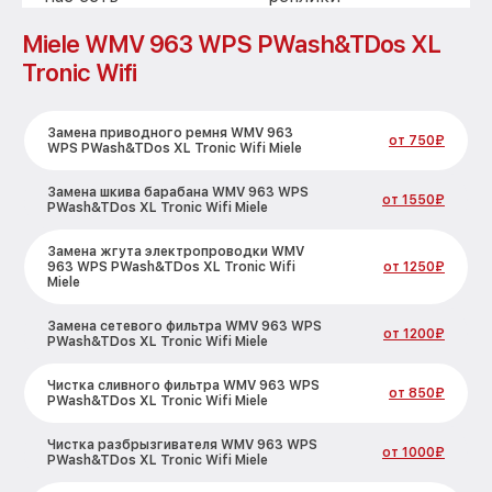
оригинальные
Miele WMV 963 WPS PWash&TDos XL
запчасти для
ремонта Миеле
Tronic Wifi
Замена приводного ремня WMV 963
от 750₽
WPS PWash&TDos XL Tronic Wifi Miele
Замена шкива барабана WMV 963 WPS
от 1550₽
PWash&TDos XL Tronic Wifi Miele
Замена жгута электропроводки WMV
963 WPS PWash&TDos XL Tronic Wifi
от 1250₽
Miele
Замена сетевого фильтра WMV 963 WPS
от 1200₽
PWash&TDos XL Tronic Wifi Miele
Чистка сливного фильтра WMV 963 WPS
от 850₽
PWash&TDos XL Tronic Wifi Miele
Чистка разбрызгивателя WMV 963 WPS
от 1000₽
PWash&TDos XL Tronic Wifi Miele