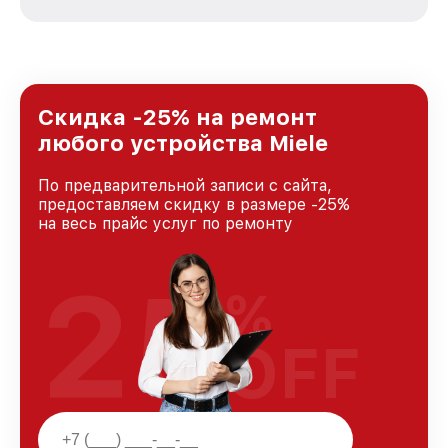
стремимся к тому, чтобы каждый клиент был
удовлетворен скоростью и качеством
предоставляемых услуг. Наша цель — стать
лучшим сервисным центром Miele в городе
Казани, постоянно повышая уровень доверия
и лояльности наших клиентов.
Скидка -25% на ремонт
любого устройства Miele
По предварительной записи с сайта,
предоставляем скидку в размере -25%
на весь прайс услуг по ремонту
25
%
OFF