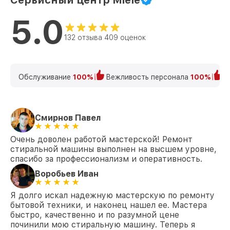
Сервисный центр Miele
от 2800₽
PWash&TDos XL Tronic Wifi Miele
5.0
Замена амортизаторов WMV 963 WPS
от 2000₽
PWash&TDos XL Tronic Wifi Miele
132 отзыва 409 оценок
Замена щёток WMV 963 WPS
от 1200₽
PWash&TDos XL Tronic Wifi Miele
Обслуживание
100%
Вежливость персонала
100%
К
Замена крестовины WMV 963 WPS
от 2750₽
PWash&TDos XL Tronic Wifi Miele
Корпусный ремонт (замена резинок,
креплений, кнопок) WMV 963 WPS
от 850₽
Смирнов Павел
PWash&TDos XL Tronic Wifi Miele
Очень доволен работой мастерской! Ремонт
Ремонт платы управления
стиральной машины выполнен на высшем уровне,
(восстановление) WMV 963 WPS
от 2450₽
спасибо за профессионализм и оперативность.
PWash&TDos XL Tronic Wifi Miele
Воробьев Иван
Замена ТЭН WMV 963 WPS PWash&TDos
от 1200₽
XL Tronic Wifi Miele
Я долго искал надежную мастерскую по ремонту
бытовой техники, и наконец нашел ее. Мастера
Замена блока управления WMV 963 WPS
от 1800₽
PWash&TDos XL Tronic Wifi Miele
быстро, качественно и по разумной цене
починили мою стиральную машину. Теперь я