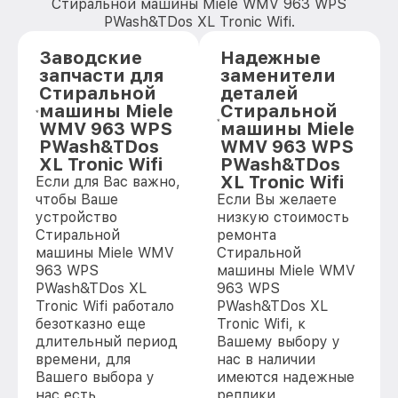
Стиральной машины Miele WMV 963 WPS
PWash&TDos XL Tronic Wifi.
Заводские
Надежные
запчасти для
заменители
Стиральной
деталей
машины Miele
Стиральной
WMV 963 WPS
машины Miele
PWash&TDos
WMV 963 WPS
XL Tronic Wifi
PWash&TDos
XL Tronic Wifi
Если для Вас важно,
чтобы Ваше
Если Вы желаете
устройство
низкую стоимость
Стиральной
ремонта
машины Miele WMV
Стиральной
963 WPS
машины Miele WMV
PWash&TDos XL
963 WPS
Tronic Wifi работало
PWash&TDos XL
безотказно еще
Tronic Wifi, к
длительный период
Вашему выбору у
времени, для
нас в наличии
Вашего выбора у
имеются надежные
нас есть
реплики