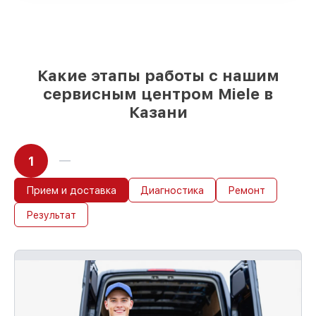
Качественные реплики и
оригинальные детали по вашему
выбору
– под любые финансовые
возможности
85%
работ за 1–2 часа, при условии, что
Какие этапы работы с нашим
восстановление началось сразу
сервисным центром Miele в
Казани
1
Прием и доставка
Диагностика
Ремонт
Результат