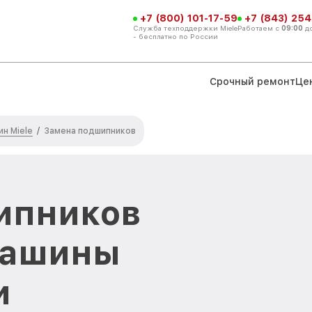
+7 (800) 101-17-59
+7 (843) 254
Служба техподдержки Miele
Работаем с
09:00
д
- бесплатно по России
Срочный ремонт
Це
н Miele
/
Замена подшипников
ипников
машины
и