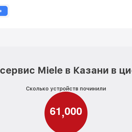
в
сервис Miele в Казани в ц
Сколько устройств починили
6
1
0
0
0
,