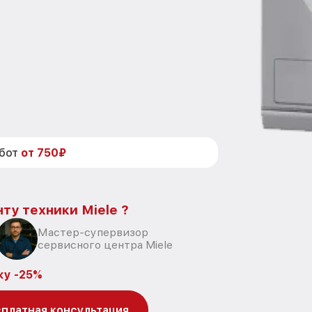
абот
от 750₽
ту техники Miele ?
Мастер-супервизор
сервисного центра Miele
ку -25%
платная консультация