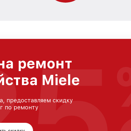
25
на ремонт
йства Miele
а, предоставляем скидку
уг по ремонту
ить скидку