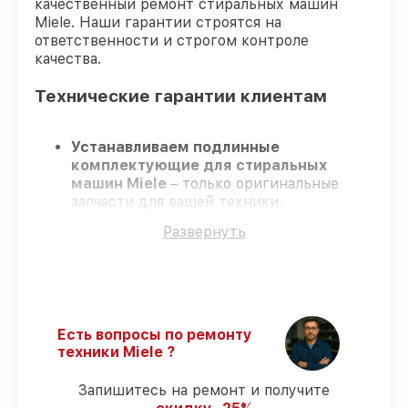
качественный ремонт стиральных машин
Miele. Наши гарантии строятся на
ответственности и строгом контроле
качества.
Технические гарантии клиентам
Устанавливаем подлинные
комплектующие для стиральных
машин Miele
– только оригинальные
запчасти для вашей техники.
Сертифицированные инженеры
–
Развернуть
проходят регулярное обучение, что
гарантирует высокий уровень сервиса.
Работаем строго в установленных
заранее временных рамках
– ремонт
стиральных машин Miele в оговоренные
сроки.
Есть вопросы по ремонту
Поддержка после ремонта
– на все
техники Miele ?
виды работ и комплектующие для
стиральных машин Miele
Запишитесь на ремонт и получите
предоставляется длительная гарантия.