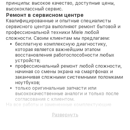
принципы: высокое качество, доступные цены,
высококлассный сервис.
Ремонт в сервисном центре
Квалифицированные и опытные специалисты
сервисного центра выполняют ремонт бытовой и
профессиональной техники Miele любой
сложности. Своим клиентам мы предлагаем:
бесплатную комплексную диагностику,
которая является важнейшим этапом
восстановления работоспособности любых
устройств;
профессиональный ремонт любой сложности,
начиная со смены экрана на смартфонах и
заканчивая сложными системными поломками
ноутбуков;
только оригинальные запчасти или
высококачественные аналоги и только после
согласования с клиентом.
На все работы и замененные комплектующие
предоставляется длительная гарантия. В случае
Развернуть
поломки по условиям гарантии, мы бесплатно
исправим ситуацию.
Наши преимущества