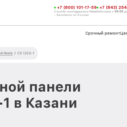
+7 (800) 101-17-59
+7 (843) 254
Служба техподдержки Miele
Работаем с
09:00
д
- бесплатно по России
Срочный ремонт
Це
й Miele
/
CS 1223-1
ной панели
-1 в Казани