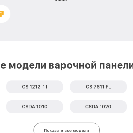
Замена панели управления CS 12
Ремонт модуля управления CS 1
Замена сенсора CS 1223-1 Miele
е модели варочной панели
CS 1212-1 I
CS 7611 FL
CSDA 1010
CSDA 1020
Показать все модели