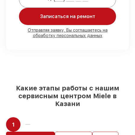
Мы гарантируем:
Записаться на ремонт
80%
работ в вашем присутствии
90%
комплектующих для варочных
Отправляя заявку, Вы соглашаетесь на
обработку персональных данных
панелей имеются в наличии или
доступны для срочного заказа
Оригинальные запчасти и
качественные реплики на ваш выбор
–
под любые финансовые возможности
85%
работ быстро и без задержек, если
мастер приступает к сервису сразу
Какие этапы работы с нашим
сервисным центром Miele в
Казани
1