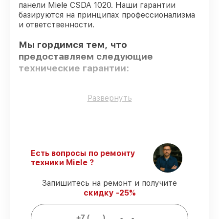
панели Miele CSDA 1020. Наши гарантии
базируются на принципах профессионализма
и ответственности.
Мы гордимся тем, что
предоставляем следующие
технические гарантии:
Только фирменные комплектующие
–
Развернуть
гарантируем использование фирменных
запчастей для починки.
Сертифицированные инженеры
–
мастера проходят строгий отбор и
регулярное обучение.
Есть вопросы по ремонту
Выполнение работ вовремя
–
техники Miele ?
гарантируем завершение работ без
задержек.
Запишитесь на ремонт и получите
Подтвержденная гарантия
– все
скидку -25%
работы по обслуживанию проводятся с
официальной гарантией.