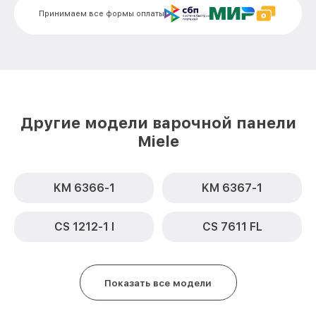
Принимаем все формы оплаты
Замена сенсора CSDA 1020 Miele
от 1600₽
Другие модели варочной панели
Miele
KM 6366-1
KM 6367-1
CS 1212-1 I
CS 7611 FL
Показать все модели