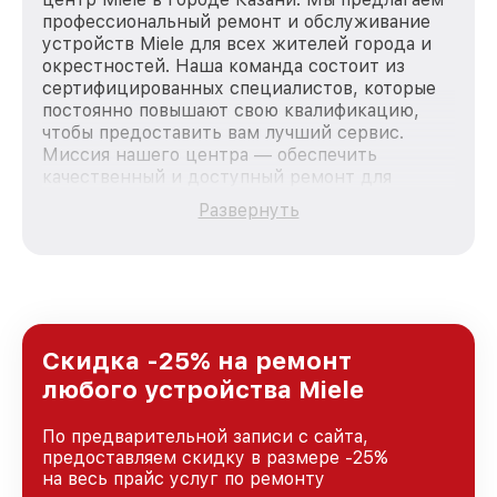
профессиональный ремонт и обслуживание
устройств Miele для всех жителей города и
окрестностей. Наша команда состоит из
сертифицированных специалистов, которые
постоянно повышают свою квалификацию,
чтобы предоставить вам лучший сервис.
Миссия нашего центра — обеспечить
качественный и доступный ремонт для
каждого пользователя продукции Miele, вне
Развернуть
зависимости от сложности поломки. Мы
стремимся к тому, чтобы каждый клиент был
удовлетворен скоростью и качеством
предоставляемых услуг. Наша цель — стать
лучшим сервисным центром Miele в городе
Казани, постоянно повышая уровень доверия
и лояльности наших клиентов.
Скидка -25% на ремонт
любого устройства Miele
По предварительной записи с сайта,
предоставляем скидку в размере -25%
на весь прайс услуг по ремонту