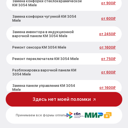
Замена конфорки стеклокерамической
от 900₽
KM 3054 Miele
Замена конфорки чугунной KM 3054
от 600₽
Miele
Замена инвентора в индукционной
от 2450₽
варочной панели KM 3054 Miele
Ремонт сенсора KM 3054 Miele
от 1600₽
Ремонт переключателя KM 3054 Miele
от 750₽
Разблокировка варочной панели KM
от 600₽
3054 Miele
Замена панели управления KM 3054
от 1600₽
Miele
Здесь нет моей поломки
Ремонт модуля управления KM 3054
от 1900₽
Miele
Принимаем все формы оплаты
Замена сенсора KM 3054 Miele
от 1600₽