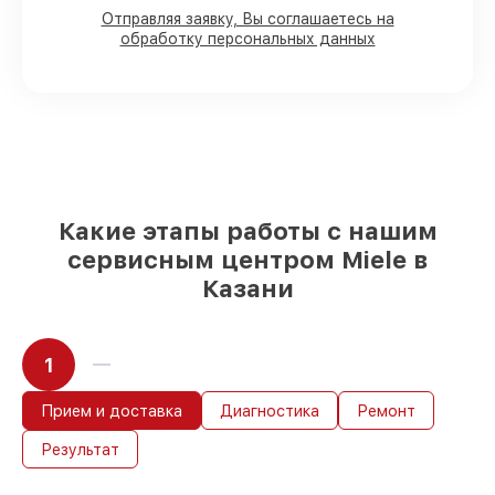
Отправляя заявку, Вы соглашаетесь на
обработку персональных данных
80%
работ в присутствии заказчика
90%
комплектующих для варочных
панелей на складе или быстро
поставляются
Качественные реплики и
оригинальные детали по вашему
выбору
– для любого бюджета
85%
работ в течение пары часов, при
немедленном начале работ
Какие этапы работы с нашим
сервисным центром Miele в
Казани
1
Прием и доставка
Диагностика
Ремонт
Результат