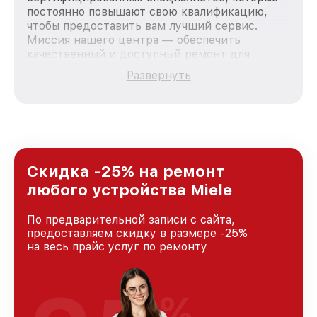
постоянно повышают свою квалификацию,
чтобы предоставить вам лучший сервис.
Миссия нашего центра — обеспечить
качественный и доступный ремонт для
каждого пользователя продукции Miele, вне
Развернуть
зависимости от сложности поломки. Мы
стремимся к тому, чтобы каждый клиент был
удовлетворен скоростью и качеством
предоставляемых услуг. Наша цель — стать
лучшим сервисным центром Miele в городе
Казани, постоянно повышая уровень доверия
и лояльности наших клиентов.
Скидка -25% на ремонт
любого устройства Miele
По предварительной записи с сайта,
предоставляем скидку в размере -25%
на весь прайс услуг по ремонту
%