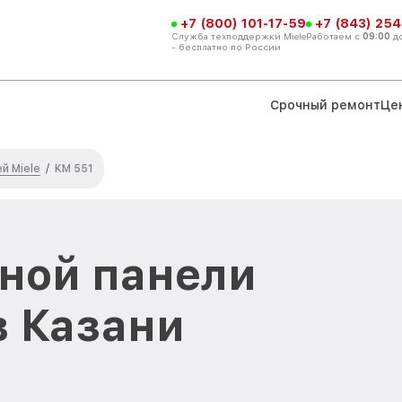
+7 (800) 101-17-59
+7 (843) 254
Служба техподдержки Miele
Работаем с
09:00
д
- бесплатно по России
Срочный ремонт
Це
й Miele
/
KM 551
ной панели
в Казани