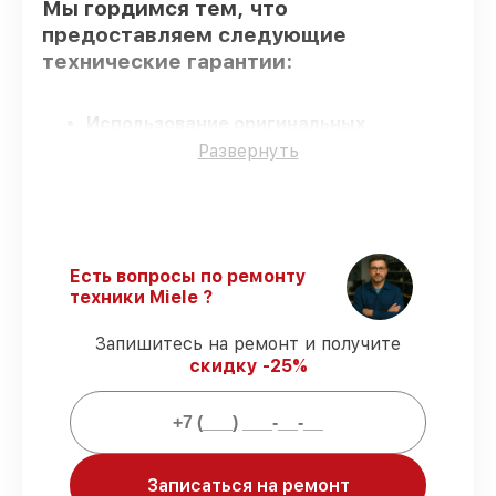
Мы гордимся тем, что
предоставляем следующие
технические гарантии:
Использование оригинальных
запчастей
– гарантируем использование
Развернуть
фирменных запчастей для починки.
Квалифицированные специалисты
–
мастера проходят строгий отбор и
регулярное обучение.
Точное соблюдение сроков
–
Есть вопросы по ремонту
соблюдаем сроки восстановления
техники Miele ?
варочной панели KM 5603,
согласованные с клиентом.
Запишитесь на ремонт и получите
Гарантийное обслуживание
–
скидку -25%
предоставляем официальное
гарантийное сопровождение после
починки.
Мы гарантируем:
Записаться на ремонт