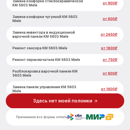
Замена конфорки стеклокерамической
от 900₽
KM 5603 Miele
Замена конфорки чугунной KM 5603
от 600₽
Miele
Замена инвентора в индукционной
от 2450₽
варочной панели KM 5603 Miele
Ремонт сенсора KM 5603 Miele
от 1600₽
Ремонт переключателя KM 5603 Miele
от 750₽
Разблокировка варочной панели KM
от 600₽
5603 Miele
Замена панели управления KM 5603
от 1600₽
Miele
Здесь нет моей поломки
Ремонт модуля управления KM 5603
от 1900₽
Miele
Принимаем все формы оплаты
Замена сенсора KM 5603 Miele
от 1600₽