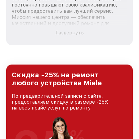
постоянно повышают свою квалификацию,
чтобы предоставить вам лучший сервис.
Миссия нашего центра — обеспечить
качественный и доступный ремонт для
каждого пользователя продукции Miele, вне
Развернуть
зависимости от сложности поломки. Мы
стремимся к тому, чтобы каждый клиент был
удовлетворен скоростью и качеством
предоставляемых услуг. Наша цель — стать
лучшим сервисным центром Miele в городе
Казани, постоянно повышая уровень доверия
и лояльности наших клиентов.
Скидка -25% на ремонт
любого устройства Miele
По предварительной записи с сайта,
предоставляем скидку в размере -25%
на весь прайс услуг по ремонту
%