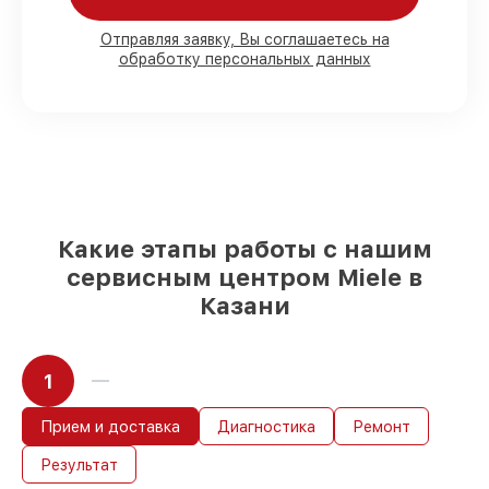
80%
работ с возможностью
Отправляя заявку, Вы соглашаетесь на
обработку персональных данных
присутствовать
90%
комплектующих для варочных
панелей на складе или быстро
поставляются
Качественные реплики и
оригинальные детали по вашему
выбору
– под любые финансовые
возможности
85%
работ быстро и без задержек, при
Какие этапы работы с нашим
условии, что восстановление началось
сервисным центром Miele в
сразу
Казани
1
Прием и доставка
Диагностика
Ремонт
Результат