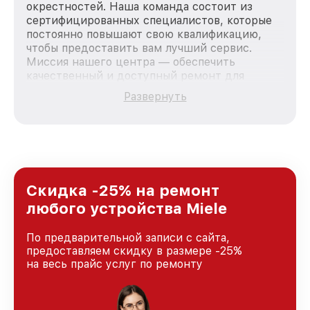
окрестностей. Наша команда состоит из
сертифицированных специалистов, которые
постоянно повышают свою квалификацию,
чтобы предоставить вам лучший сервис.
Миссия нашего центра — обеспечить
качественный и доступный ремонт для
каждого пользователя продукции Miele, вне
Развернуть
зависимости от сложности поломки. Мы
стремимся к тому, чтобы каждый клиент был
удовлетворен скоростью и качеством
предоставляемых услуг. Наша цель — стать
лучшим сервисным центром Miele в городе
Казани, постоянно повышая уровень доверия
и лояльности наших клиентов.
Скидка -25% на ремонт
любого устройства Miele
По предварительной записи с сайта,
предоставляем скидку в размере -25%
на весь прайс услуг по ремонту