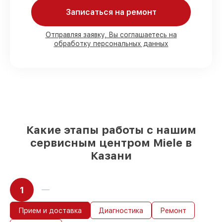
Записаться на ремонт
80%
работ в вашем присутствии
90%
комплектующих для варочных
панелей на складе или доступны для
Отправляя заявку, Вы соглашаетесь на
обработку персональных данных
срочного заказа
Подбор оригинальных комплектующих
и надежных реплик с возможностью
выбрать
– с учётом всех запросов
85%
работ в течение пары часов, если
мастер приступает к сервису сразу
Какие этапы работы с нашим
сервисным центром Miele в
Казани
1
Прием и доставка
Диагностика
Ремонт