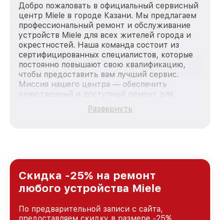
Добро пожаловать в официальный сервисный
центр Miele в городе Казани. Мы предлагаем
профессиональный ремонт и обслуживание
устройств Miele для всех жителей города и
окрестностей. Наша команда состоит из
сертифицированных специалистов, которые
постоянно повышают свою квалификацию,
чтобы предоставить вам лучший сервис.
Миссия нашего центра — обеспечить
качественный и доступный ремонт для
каждого пользователя продукции Miele, вне
Развернуть
зависимости от сложности поломки. Мы
стремимся к тому, чтобы каждый клиент был
удовлетворен скоростью и качеством
предоставляемых услуг. Наша цель — стать
лучшим сервисным центром Miele в городе
Казани, постоянно повышая уровень доверия
и лояльности наших клиентов.
Скидка -25% на ремонт
любого устройства Miele
По предварительной записи с сайта,
предоставляем скидку в размере -25%