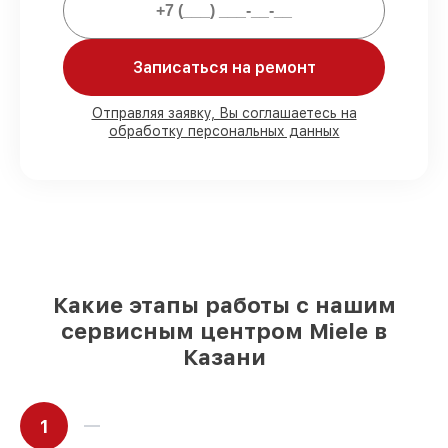
сопровождение после починки.
Мы гарантируем:
Записаться на ремонт
80%
работ в присутствии заказчика
Отправляя заявку, Вы соглашаетесь на
обработку персональных данных
90%
комплектующих для варочных
панелей на складе или быстро
поставляются
Подбор оригинальных комплектующих
и надежных реплик с возможностью
выбрать
– с учётом всех запросов
85%
работ за 1–2 часа, при немедленном
начале работ
Какие этапы работы с нашим
сервисным центром Miele в
Казани
1