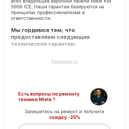
всех владельцев варочной панели Miele KM
5956 ICE. Наши гарантии базируются на
принципах профессионализма и
ответственности.
Мы гордимся тем, что
предоставляем следующие
технические гарантии:
Оригинальные детали
– гарантируем
Развернуть
использование фирменных запчастей для
починки.
Квалифицированные специалисты
–
мастера проходят строгий отбор и
регулярное обучение.
Есть вопросы по ремонту
Точное соблюдение сроков
–
техники Miele ?
соблюдаем сроки восстановления
варочной панели KM 5956 ICE,
Запишитесь на ремонт и получите
согласованные с клиентом.
скидку -25%
Сервис с гарантией
– предоставляем
официальное гарантийное