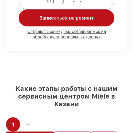
Мы гарантируем:
Записаться на ремонт
80%
работ в вашем присутствии
90%
комплектующих для варочных
панелей на складе или доступны для
Отправляя заявку, Вы соглашаетесь на
обработку персональных данных
быстрой доставки
Подбор оригинальных комплектующих
и надежных реплик с возможностью
выбрать
– под любые финансовые
возможности
85%
работ быстро и без задержек, при
условии, что восстановление началось
сразу
Какие этапы работы с нашим
сервисным центром Miele в
Казани
1