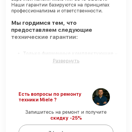
Наши гарантии базируются на принципах
профессионализма и ответственности.
Мы гордимся тем, что
предоставляем следующие
технические гарантии:
Только фирменные комплектующие
–
гарантируем использование фирменных
Развернуть
запчастей для починки.
Опытные мастера
– мастера проходят
строгий отбор и регулярное обучение.
Соблюдение сроков обслуживания
–
сервис варочной панели KM 6345
Есть вопросы по ремонту
OBSISW выполняется строго в
техники Miele ?
оговоренные сроки.
Сервис с гарантией
– все работы по
Запишитесь на ремонт и получите
обслуживанию проводятся с
скидку -25%
официальной гарантией.