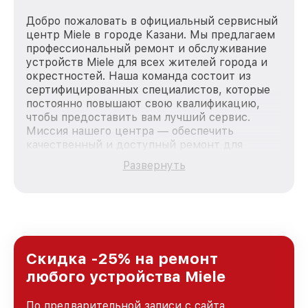
Добро пожаловать в официальный сервисный
центр Miele в городе Казани. Мы предлагаем
профессиональный ремонт и обслуживание
устройств Miele для всех жителей города и
окрестностей. Наша команда состоит из
сертифицированных специалистов, которые
постоянно повышают свою квалификацию,
чтобы предоставить вам лучший сервис.
Миссия нашего центра — обеспечить
качественный и доступный ремонт для
каждого пользователя продукции Miele, вне
Развернуть
зависимости от сложности поломки. Мы
стремимся к тому, чтобы каждый клиент был
удовлетворен скоростью и качеством
предоставляемых услуг. Наша цель — стать
лучшим сервисным центром Miele в городе
Казани, постоянно повышая уровень доверия
и лояльности наших клиентов.
Скидка -25% на ремонт
любого устройства Miele
По предварительной записи с сайта,