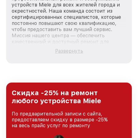
устройств Miele для всех жителей города и
окрестностей. Наша команда состоит из
сертифицированных специалистов, которые
постоянно повышают свою квалификацию,
чтобы предоставить вам лучший сервис.
Миссия нашего центра — обеспечить
качественный и доступный ремонт для
каждого пользователя продукции Miele, вне
Развернуть
зависимости от сложности поломки. Мы
стремимся к тому, чтобы каждый клиент был
удовлетворен скоростью и качеством
предоставляемых услуг. Наша цель — стать
лучшим сервисным центром Miele в городе
Казани, постоянно повышая уровень доверия
и лояльности наших клиентов.
Скидка -25% на ремонт
любого устройства Miele
По предварительной записи с сайта,
предоставляем скидку в размере -25%
на весь прайс услуг по ремонту