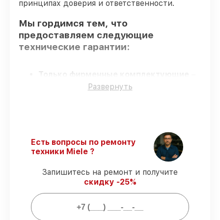
принципах доверия и ответственности.
Мы гордимся тем, что
предоставляем следующие
технические гарантии:
Только фирменные комплектующие
–
для всех видов восстановления
Развернуть
применяются исключительно
оригинальные детали.
Сертифицированные инженеры
– все
работники проходят обязательное
обучение и ежегодную аттестацию, что
Есть вопросы по ремонту
подтверждает их уровень мастерства.
техники Miele ?
Выполнение работ вовремя
– сервис
варочной панели KMDA 7774 FR
Запишитесь на ремонт и получите
выполняется строго в оговоренные
скидку -25%
сроки.
Подтвержденная гарантия
–
предоставляем официальное
гарантийное сопровождение после