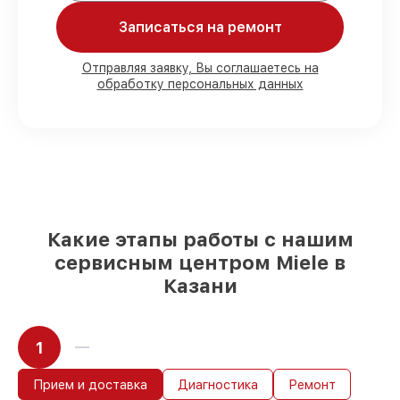
починки.
Записаться на ремонт
Мы гарантируем:
Отправляя заявку, Вы соглашаетесь на
обработку персональных данных
80%
работ в вашем присутствии
90%
комплектующих для варочных
панелей на складе или быстро
поставляются
Качественные реплики и
оригинальные детали по вашему
выбору
– под любые финансовые
возможности
Какие этапы работы с нашим
85%
работ быстро и без задержек, при
сервисным центром Miele в
немедленном начале работ
Казани
1
Прием и доставка
Диагностика
Ремонт