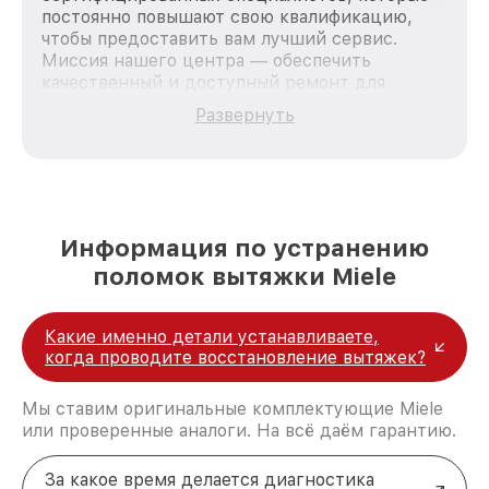
постоянно повышают свою квалификацию,
чтобы предоставить вам лучший сервис.
Миссия нашего центра — обеспечить
качественный и доступный ремонт для
каждого пользователя продукции Miele, вне
Развернуть
зависимости от сложности поломки. Мы
стремимся к тому, чтобы каждый клиент был
удовлетворен скоростью и качеством
предоставляемых услуг. Наша цель — стать
лучшим сервисным центром Miele в городе
Казани, постоянно повышая уровень доверия
Информация по устранению
и лояльности наших клиентов.
поломок вытяжки Miele
Какие именно детали устанавливаете,
когда проводите восстановление вытяжек?
Мы ставим оригинальные комплектующие Miele
или проверенные аналоги. На всё даём гарантию.
За какое время делается диагностика