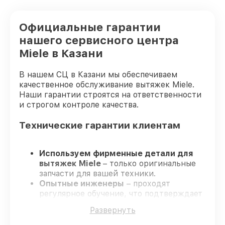
Официальные гарантии
нашего сервисного центра
Miele в Казани
В нашем СЦ в Казани мы обеспечиваем
качественное обслуживание вытяжек Miele.
Наши гарантии строятся на ответственности
и строгом контроле качества.
Технические гарантии клиентам
Используем фирменные детали для
вытяжек Miele
– только оригинальные
запчасти для вашей техники.
Опытные инженеры
– проходят
регулярное обучение, что подтверждает
гарантированно долговечный результат.
Развернуть
Работаем строго в установленных
заранее временных рамках
– ремонт