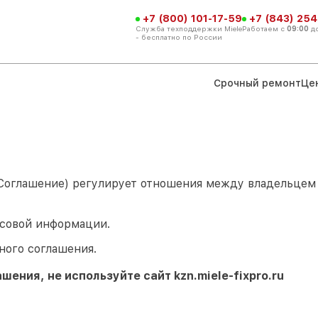
+7 (800) 101-17-59
+7 (843) 254
Служба техподдержки Miele
Работаем с
09:00
д
- бесплатно по России
Срочный ремонт
Це
 Соглашение) регулирует отношения между владельце
ссовой информации.
ного соглашения.
ашения, не используйте сайт
kzn.miele-fixpro.ru