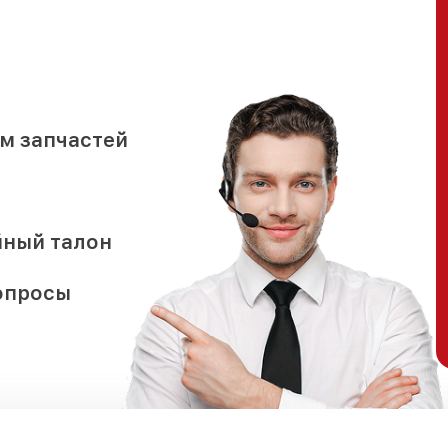
м запчастей
йный талон
опросы