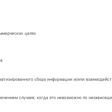
ммерческих целях
ов
матизированного сбора информации и/или взаимодейст
лючением случаев, когда это невозможно по независящ