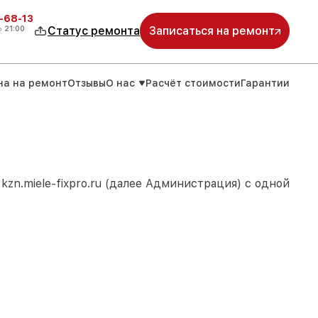
-68-13
о
21:00
Статус ремонта
Записаться на ремонт
на на ремонт
Отзывы
О нас
Расчёт стоимости
Гарантии
м
kzn.miele-fixpro.ru
(далее Администрация) с одной