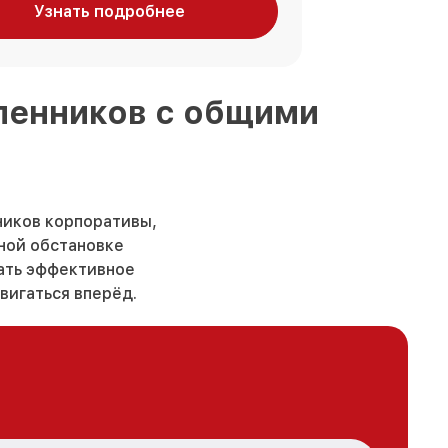
Узнать подробнее
шленников
с общими
ников корпоративы,
ьной обстановке
вать эффективное
вигаться вперёд.