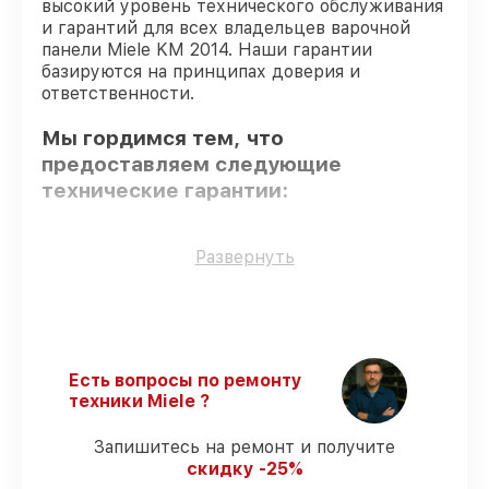
высокий уровень технического обслуживания
и гарантий для всех владельцев варочной
панели Miele KM 2014. Наши гарантии
базируются на принципах доверия и
ответственности.
Мы гордимся тем, что
предоставляем следующие
технические гарантии:
Только фирменные комплектующие
–
Развернуть
для всех видов восстановления
применяются исключительно
оригинальные детали.
Сертифицированные инженеры
–
проверенные специалисты с опытом и
Есть вопросы по ремонту
сертификацией.
техники Miele ?
Соблюдение сроков обслуживания
–
гарантируем завершение работ без
Запишитесь на ремонт и получите
задержек.
скидку -25%
Подтвержденная гарантия
–