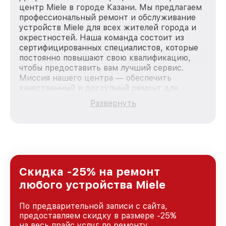
центр Miele в городе Казани. Мы предлагаем
профессиональный ремонт и обслуживание
устройств Miele для всех жителей города и
окрестностей. Наша команда состоит из
сертифицированных специалистов, которые
постоянно повышают свою квалификацию,
чтобы предоставить вам лучший сервис.
Миссия нашего центра — обеспечить
качественный и доступный ремонт для
каждого пользователя продукции Miele, вне
Развернуть
зависимости от сложности поломки. Мы
стремимся к тому, чтобы каждый клиент был
удовлетворен скоростью и качеством
предоставляемых услуг. Наша цель — стать
лучшим сервисным центром Miele в городе
Казани, постоянно повышая уровень доверия
и лояльности наших клиентов.
Скидка -25% на ремонт
любого устройства Miele
По предварительной записи с сайта,
предоставляем скидку в размере -25%
на весь прайс услуг по ремонту