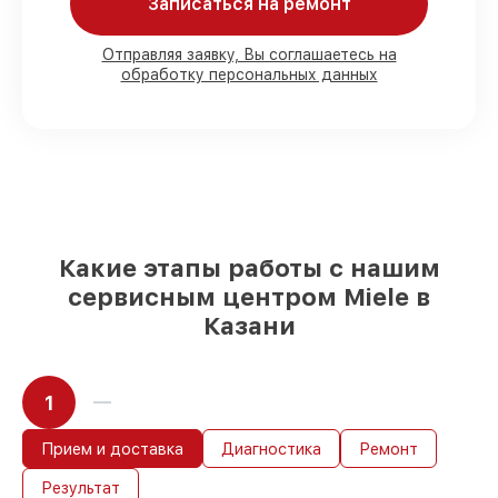
Записаться на ремонт
80%
работ в вашем присутствии
90%
комплектующих для варочных
панелей имеются в наличии или
Отправляя заявку, Вы соглашаетесь на
обработку персональных данных
доступны для быстрой доставки
Качественные реплики и
оригинальные детали по вашему
выбору
– под любые финансовые
возможности
85%
работ за 1–2 часа, при условии, что
восстановление началось сразу
Какие этапы работы с нашим
сервисным центром Miele в
Казани
1
Прием и доставка
Диагностика
Ремонт
Результат