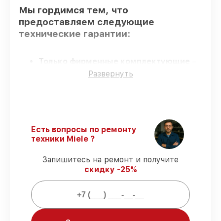
Мы гордимся тем, что
предоставляем следующие
технические гарантии:
Только фирменные комплектующие
–
только подлинные комплектующие.
Развернуть
Квалифицированные специалисты
–
мастера проходят строгий отбор и
регулярное обучение.
Точное соблюдение сроков
–
соблюдаем сроки восстановления
Есть вопросы по ремонту
варочной панели KM 5814, согласованные
техники Miele ?
с клиентом.
Сервис с гарантией
– обслуживаем
Запишитесь на ремонт и получите
варочных панелей всегда со строгим
скидку -25%
соблюдением гарантийных обязательств.
Мы гарантируем: