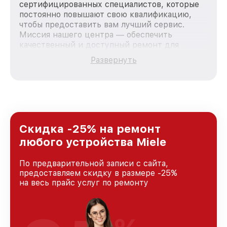
сертифицированных специалистов, которые
постоянно повышают свою квалификацию,
чтобы предоставить вам лучший сервис.
Миссия нашего центра — обеспечить
качественный и доступный ремонт для
каждого пользователя продукции Miele, вне
Развернуть
зависимости от сложности поломки. Мы
стремимся к тому, чтобы каждый клиент был
удовлетворен скоростью и качеством
предоставляемых услуг. Наша цель — стать
лучшим сервисным центром Miele в городе
Казани, постоянно повышая уровень доверия
и лояльности наших клиентов.
Скидка -25% на ремонт
любого устройства Miele
По предварительной записи с сайта,
предоставляем скидку в размере -25%
на весь прайс услуг по ремонту