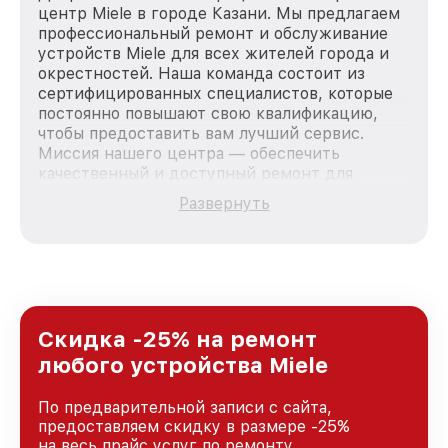
центр Miele в городе Казани. Мы предлагаем
профессиональный ремонт и обслуживание
устройств Miele для всех жителей города и
окрестностей. Наша команда состоит из
сертифицированных специалистов, которые
постоянно повышают свою квалификацию,
чтобы предоставить вам лучший сервис.
Миссия нашего центра — обеспечить
качественный и доступный ремонт для
каждого пользователя продукции Miele, вне
Развернуть
зависимости от сложности поломки. Мы
стремимся к тому, чтобы каждый клиент был
удовлетворен скоростью и качеством
предоставляемых услуг. Наша цель — стать
лучшим сервисным центром Miele в городе
Казани, постоянно повышая уровень доверия
и лояльности наших клиентов.
Скидка -25% на ремонт
любого устройства Miele
По предварительной записи с сайта,
предоставляем скидку в размере -25%
на весь прайс услуг по ремонту