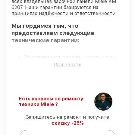
всех владельцев варочной панели Miele KM
6207. Наши гарантии базируются на
принципах надёжности и ответственности.
Мы гордимся тем, что
предоставляем следующие
технические гарантии:
Оригинальные детали
– гарантируем
использование фирменных запчастей для
Развернуть
починки.
Квалифицированные специалисты
–
все работники проходят обязательное
обучение и ежегодную аттестацию, что
подтверждает их уровень мастерства.
Есть вопросы по ремонту
Выполнение работ вовремя
– сервис
техники Miele ?
варочной панели KM 6207 выполняется
строго в оговоренные сроки.
Запишитесь на ремонт и получите
Гарантийное обслуживание
–
скидку -25%
обслуживаем варочных панелей всегда
со строгим соблюдением гарантийных