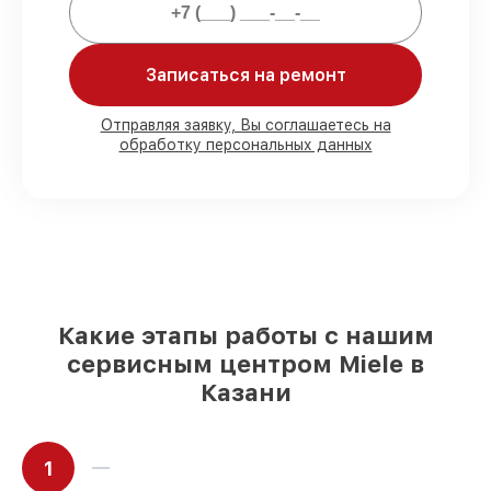
обязательств.
Мы гарантируем:
Записаться на ремонт
80%
работ с возможностью наблюдения
Отправляя заявку, Вы соглашаетесь на
обработку персональных данных
90%
комплектующих для варочных
панелей на складе или доступны для
быстрой доставки
Оригинальные запчасти и
качественные реплики на ваш выбор
–
для любого бюджета
85%
работ за 1–2 часа, если мастер
приступает к сервису сразу
Какие этапы работы с нашим
сервисным центром Miele в
Казани
1